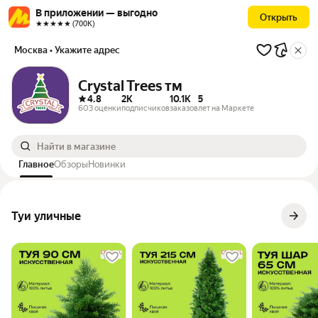
В приложении — выгодно
Открыть
★★★★★ (700К)
Москва
• Укажите адрес
Crystal Trees тм
4.8
2K
10.1K
5
603 оценки
подписчиков
заказов
лет на Маркете
Главное
Обзоры
Новинки
Туи уличные