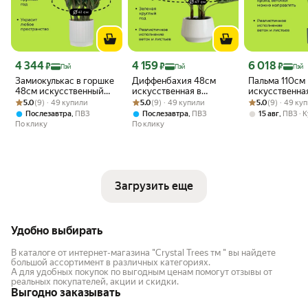
Цена с картой Яндекс Пэй 4344 ₽ вместо
Цена с картой Яндекс Пэй 4159 ₽ вместо
Цена с картой 
4 344
4 159
6 018
₽
₽
₽
Пэй
Пэй
Пэй
Замиокулькас в горшке
Диффенбахия 48см
Пальма 110см
48см искусственный
искусственная в
искусственная
Рейтинг товара: 5.0 из 5
Оценок: (9) · 49 купили
1шт, декоративный
Рейтинг товара: 5.0 из 5
Оценок: (9) · 49 купили
керамическом горшке
Рейтинг товара:
Оценок: (9) · 4
декоративный
5.0
(9) · 49 купили
5.0
(9) · 49 купили
5.0
(9) · 49 ку
цветок
1шт, декоративный
,
,
,
Послезавтра
ПВЗ
Послезавтра
ПВЗ
15 авг
ПВЗ
К
цветок
По клику
По клику
Загрузить еще
Удобно выбирать
В каталоге от интернет-магазина "Crystal Trees тм " вы найдете
большой ассортимент в различных категориях.
А для удобных покупок по выгодным ценам помогут отзывы от
реальных покупателей, акции и скидки.
Выгодно заказывать