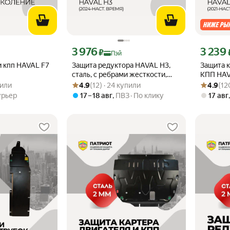
кс Пэй 3947 ₽ вместо
Цена с картой Яндекс Пэй 3976 ₽ вместо
Цена с ка
3 976
3 239
₽
Пэй
и кпп HAVAL F7
Защита редуктора HAVAL H3,
Защита к
сталь, с ребрами жесткости,
КПП HAV
 из 5
упили
Рейтинг товара: 4.9 из 5
Оценок: (12) · 24 купили
Рейтинг то
Оценок: (1
толщина 2 мм
Стандарт
пили
4.9
(12) · 24 купили
4.9
(12
сталь, 2 
урьер
17 – 18 авг
,
ПВЗ
По клику
17 авг
стандар