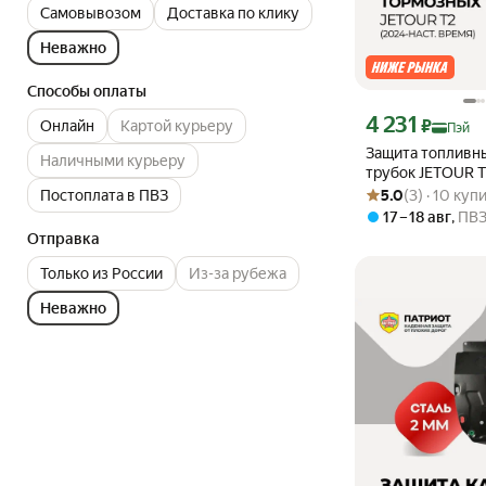
Самовывозом
Доставка по клику
Неважно
Способы оплаты
Цена с картой Янде
4 231
₽
Онлайн
Картой курьеру
Пэй
Защита топливн
Наличными курьеру
трубок JETOUR T 
Рейтинг товара: 5.0
Оценок: (3) · 10 ку
JETOUR T2, стал
Постоплата в ПВЗ
5.0
(3) · 10 куп
17 – 18 авг
,
ПВ
Отправка
Только из России
Из-за рубежа
Неважно