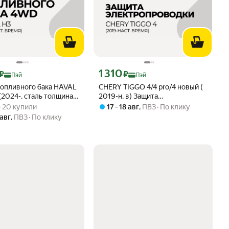
ртой Яндекс Пэй 5949 ₽ вместо
Цена с картой Яндекс Пэй 1310 ₽ вместо
1 310
₽
₽
Пэй
Пэй
топливного бака HAVAL
CHERY TIGGO 4/4 pro/4 новый (
2024-. сталь толщина 2
2019-н. в) Защита
вара: 4.9 из 5
) · 20 купили
Электропроводки
 · 20 купили
17 – 18 авг
,
ПВЗ
По клику
(Водительская Сторона)
 авг
,
ПВЗ
По клику