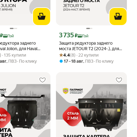
ртой Яндекс Пэй 4069 ₽ вместо
Цена с картой Яндекс Пэй 3735 ₽ вместо
3 735
₽
₽
Пэй
Пэй
редуктора заднего
Защита редуктора заднего
al Jolion, для Haval
моста JETOUR T2 (2024-.), для
вара: 4.9 из 5
9) · 135 купили
Рейтинг товара: 4.4 из 5
Оценок: (8) · 22 купили
 мм, чёрная
JETOUR T2 (2024-.), сталь 2мм,
) · 135 купили
4.4
(8) · 22 купили
черная
 авг
,
ПВЗ
По клику
17 – 18 авг
,
ПВЗ
По клику