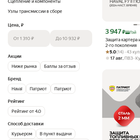
Сцепление и компоненты
Узлы трансмиссии в сборе
Цена, ₽
Цена с картой Янде
3 947
₽
Пэй
От 1 310 ₽
До 10 932 ₽
Защита картера 
2-го поколения
Рейтинг товара: 5.0
Оценок: (14) · 43 к
5.0
(14) · 43 ку
Акции
17 авг
,
ПВЗ
К
Ниже рынка
Баллы за отзыв
Бренд
Haval
Патриот
Патриот
Рейтинг
Рейтинг от 4.0
Способ доставки
Курьером
В пункт выдачи