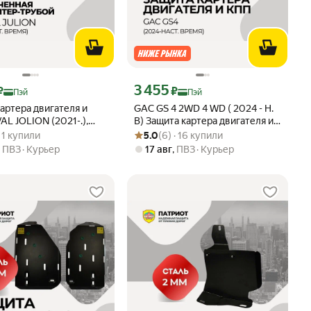
ртой Яндекс Пэй 5610 ₽ вместо
Цена с картой Яндекс Пэй 3455 ₽ вместо
3 455
₽
₽
Пэй
Пэй
артера двигателя и
GAC GS 4 2WD 4 WD ( 2024 - Н.
L JOLION (2021-.),
В) Защита картера двигателя и
вара: 3.0 из 5
) · 1 купили
Рейтинг товара: 5.0 из 5
Оценок: (6) · 16 купили
т увеличенная защита
КПП
 · 1 купили
5.0
(6) · 16 купили
LION (2021-.) (для
,
ПВЗ
Курьер
17 авг
,
ПВЗ
Курьер
таций без пыльника
я) И адаптер-труба
им для комплектации
 и авто собранных в
таль 2 мм