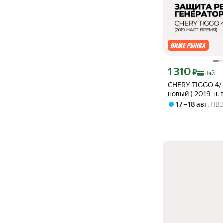
Цена с картой Янде
1 310
₽
Пэй
CHERY TIGGO 4/ 
новый ( 2019-н. 
Ремня Генерато
17 – 18 авг
,
ПВ