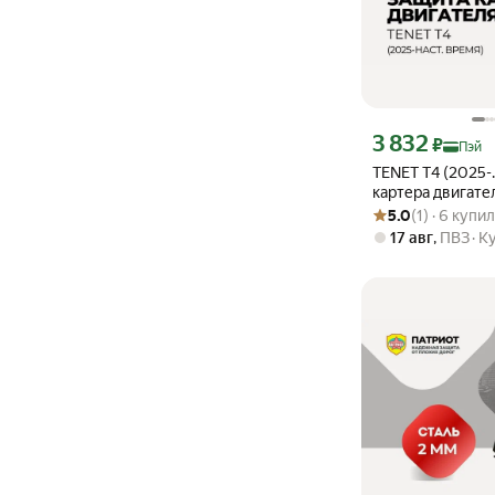
Цена с картой Янде
3 832
₽
Пэй
TENET T4 (2025-
картера двигате
Рейтинг товара: 5.0
Оценок: (1) · 6 купи
5.0
(1) · 6 купи
17 авг
,
ПВЗ
К