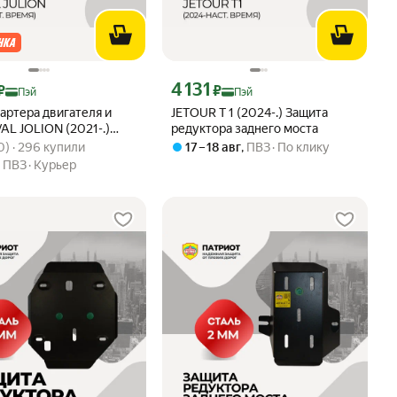
ртой Яндекс Пэй 3239 ₽ вместо
Цена с картой Яндекс Пэй 4131 ₽ вместо
4 131
₽
₽
Пэй
Пэй
артера двигателя и
JETOUR T 1 (2024-.) Защита
AL JOLION (2021-.)
редуктора заднего моста
вара: 4.9 из 5
20) · 296 купили
ная / Защита картера ,
0) · 296 купили
17 – 18 авг
,
ПВЗ
По клику
мм, для Haval Jolion,
,
ПВЗ
Курьер
тная