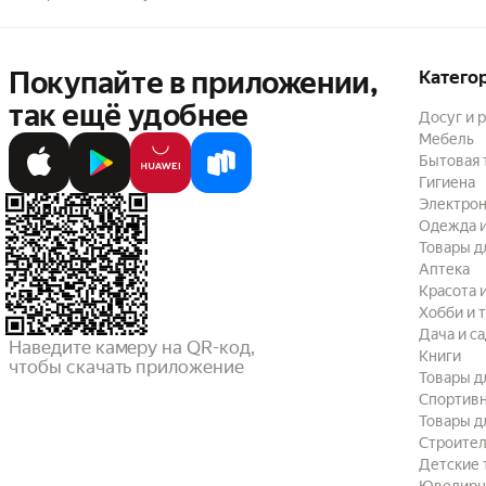
Покупайте в приложении,
Катего
так ещё удобнее
Досуг и 
Мебель
Бытовая 
Гигиена
Электрон
Одежда и
Товары д
Аптека
Красота 
Хобби и 
Дача и с
Наведите камеру на QR-код,

Книги
чтобы скачать приложение
Товары д
Спортив
Товары д
Строител
Детские 