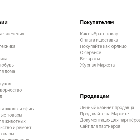
рии
Покупателям
развлечения
Как выбрать товар
Оплата и доставка
техника
Покупайте как юрлицо
О сервисе
ика
Возвраты
 обувь
Журнал Маркета
ля дома
и уход
творчество
Продавцам
ад
Личный кабинет продавца
ля школы и офиса
Продавайте на Маркете
ные товары
Документация для партнёро
ля животных
Сайт для партнёров
ьство и ремонт
товары