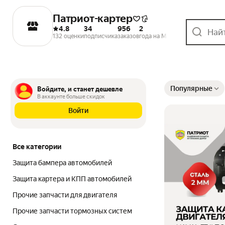
Патриот-картер
4.8
34
956
2
132 оценки
подписчика
заказов
года на Маркете
Выбранные фильтры
Сортировка товаров
Популярные
Войдите, и станет дешевле
В аккаунте больше скидок
Войти
Все категории
Защита бампера автомобилей
Защита картера и КПП автомобилей
Прочие запчасти для двигателя
Прочие запчасти тормозных систем