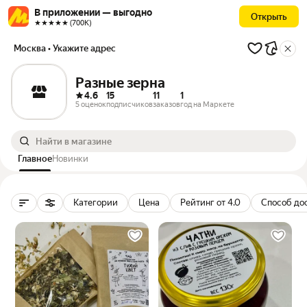
В приложении — выгодно
Открыть
★★★★★ (700К)
Москва
• Укажите адрес
Разные зерна
4.6
15
11
1
5 оценок
подписчиков
заказов
год на Маркете
Главное
Новинки
Категории
Цена
Рейтинг от 4.0
Способ до