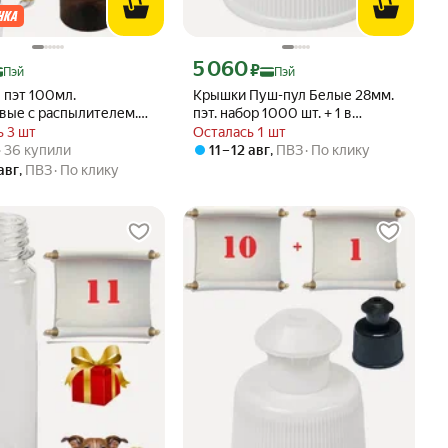
ртой Яндекс Пэй 357 ₽ вместо
Цена с картой Яндекс Пэй 5060 ₽ вместо
5 060
₽
Пэй
Пэй
 пэт 100мл.
Крышки Пуш-пул Белые 28мм.
вые с распылителем.
пэт. набор 1000 шт. + 1 в
 шт. + 1 в подарок
подарок
 3 шт
Осталась 1 шт
вара: 5.0 из 5
) · 36 купили
 · 36 купили
11 – 12 авг
,
ПВЗ
По клику
 авг
,
ПВЗ
По клику