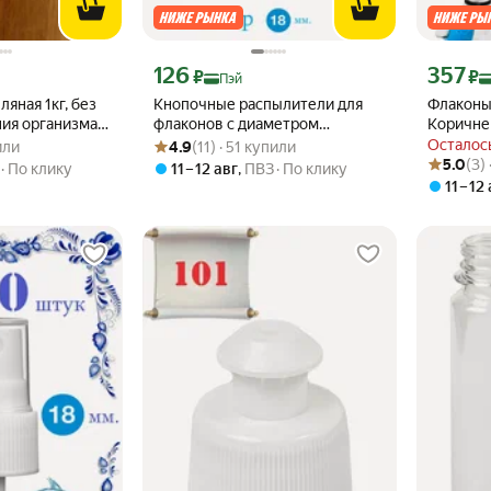
кс Пэй 294 ₽ вместо
Цена с картой Яндекс Пэй 126 ₽ вместо
Цена с ка
126
357
₽
₽
Пэй
яная 1кг, без
Кнопочные распылители для
Флаконы
ия организма и
флаконов с диаметром
Коричне
 из 5
упили
Рейтинг товара: 4.9 из 5
Оценок: (11) · 51 купили
горловины 18мм. Белый +
28мм. 10
Осталось
или
4.9
(11) · 51 купили
Рейтинг то
Оценок: (3
Чёрный. в наборе 2шт.
5.0
(3)
По клику
11 – 12 авг
,
ПВЗ
По клику
11 – 12