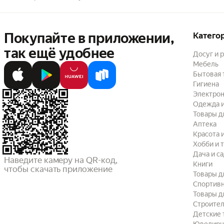
Покупайте в приложении,
Катего
так ещё удобнее
Досуг и 
Мебель
Бытовая 
Гигиена
Электрон
Одежда и
Товары д
Аптека
Красота 
Хобби и 
Дача и с
Наведите камеру на QR-код,

Книги
чтобы скачать приложение
Товары д
Спортив
Товары д
Строител
Детские 