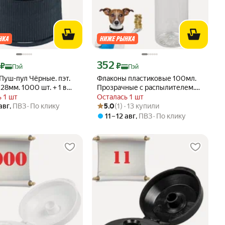
ртой Яндекс Пэй 5060 ₽ вместо
Цена с картой Яндекс Пэй 352 ₽ вместо
352
₽
₽
Пэй
Пэй
Пуш-пул Чёрные. пэт.
Флаконы пластиковые 100мл.
28мм. 1000 шт. + 1 в
Прозрачные с распылителем.
28мм. 10 шт.
 1 шт
Осталась 1 шт
Рейтинг товара: 5.0 из 5
Оценок: (1) · 13 купили
 авг
,
ПВЗ
По клику
5.0
(1) · 13 купили
11 – 12 авг
,
ПВЗ
По клику