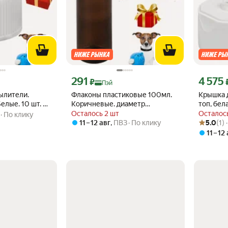
кс Пэй 345 ₽ вместо
Цена с картой Яндекс Пэй 291 ₽ вместо
Цена с ка
291
4 575
₽
Пэй
ылители.
Флаконы пластиковые 100мл.
Крышка 
елые. 10 шт. + 1
Коричневые. диаметр
топ, бел
горловины 28мм. 10 шт. + 1 в
1000 шт
Осталось 2 шт
Осталось
По клику
Рейтинг то
Оценок: (1
подарок
11 – 12 авг
,
ПВЗ
По клику
5.0
(1)
11 – 12