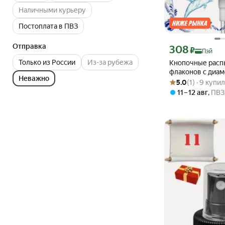
Наличными курьеру
Постоплата в ПВЗ
Отправка
Цена с картой Янде
308
₽
Пэй
Только из России
Из-за рубежа
Кнопочные расп
флаконов с диа
Неважно
Рейтинг товара: 5.0
Оценок: (1) · 9 купи
горловины 18мм.
5.0
(1) · 9 купи
11 – 12 авг
,
ПВЗ