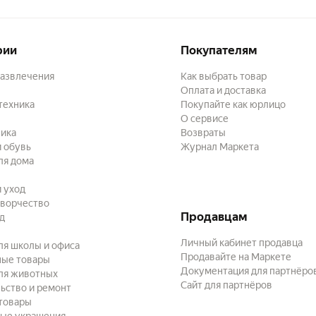
рии
Покупателям
развлечения
Как выбрать товар
Оплата и доставка
техника
Покупайте как юрлицо
О сервисе
ика
Возвраты
 обувь
Журнал Маркета
ля дома
и уход
творчество
Продавцам
ад
Личный кабинет продавца
ля школы и офиса
Продавайте на Маркете
ные товары
Документация для партнёро
ля животных
Сайт для партнёров
ьство и ремонт
товары