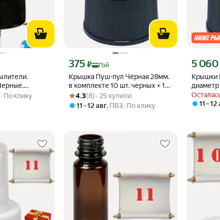
кс Пэй 298 ₽ вместо
Цена с картой Яндекс Пэй 375 ₽ вместо
Цена с ка
375
5 060
₽
Пэй
ылители.
Крышка Пуш-пул Чёрная 28мм.
Крышки 
Черные.
в комплекте 10 шт. черных + 1
диаметр 
Рейтинг товара: 4.3 из 5
Оценок: (8) · 25 купили
+ 1 в подарок
белая
подарок
Осталась
По клику
4.3
(8) · 25 купили
11 – 12
11 – 12 авг
,
ПВЗ
По клику