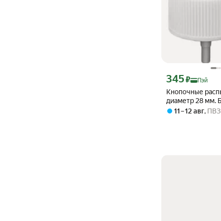
Цена с картой Янде
345
₽
Пэй
Кнопочные расп
диаметр 28 мм. Б
в подарок
11 – 12 авг
,
ПВЗ