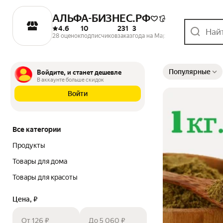
АЛЬФА-БИЗНЕС.РФ
4.6
10
231
3
28 оценок
подписчиков
заказ
года на Маркете
Выбранные фильтры
Сортировка товаров
Популярные
Войдите, и станет дешевле
В аккаунте больше скидок
Войти
Все категории
Продукты
Товары для дома
Товары для красоты
Цена, ₽
От 126 ₽
До 5 060 ₽