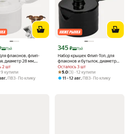
ртой Яндекс Пэй 4575 ₽ вместо
Цена с картой Яндекс Пэй 345 ₽ вместо
345
₽
₽
Пэй
Пэй
для флаконов, флип-
Набор крышек Флип-Топ, для
ая, диаметр 28 мм,
флаконов и бутылок, диаметр
ук
28 мм, 10 штук + 1 в подарок
 2 шт
Осталось 3 шт
вара: 5.0 из 5
) · 9 купили
Рейтинг товара: 5.0 из 5
Оценок: (3) · 12 купили
 · 9 купили
5.0
(3) · 12 купили
 авг
,
ПВЗ
По клику
11 – 12 авг
,
ПВЗ
По клику