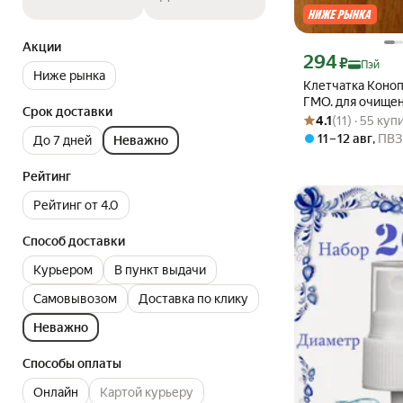
Акции
Цена с картой Янде
294
₽
Пэй
Ниже рынка
Клетчатка Конопл
ГМО. для очищен
Срок доставки
Рейтинг товара: 4.1
Оценок: (11) · 55 к
похудения.
4.1
(11) · 55 куп
11 – 12 авг
,
ПВЗ
До 7 дней
Неважно
Рейтинг
Рейтинг от 4.0
Способ доставки
Курьером
В пункт выдачи
Самовывозом
Доставка по клику
Неважно
Способы оплаты
Онлайн
Картой курьеру