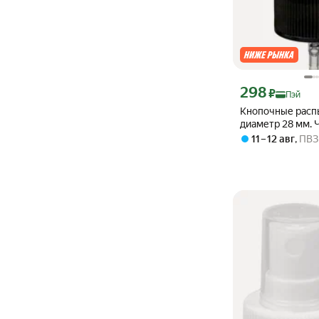
Цена с картой Янде
298
₽
Пэй
Кнопочные расп
диаметр 28 мм. 
Комплект 10 шт. 
11 – 12 авг
,
ПВЗ