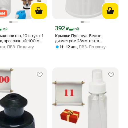
ртой Яндекс Пэй 245 ₽ вместо
Цена с картой Яндекс Пэй 392 ₽ вместо
392
₽
Пэй
Пэй
аконов пэт, 10 штук + 1
Крышки Пуш-пул. Белые
к, прозрачный, 100 мл,
диаметром 28мм. пэт. в
 28 мм
комплекте 10 шт. белых + 1
 авг
,
ПВЗ
По клику
11 – 12 авг
,
ПВЗ
По клику
черная