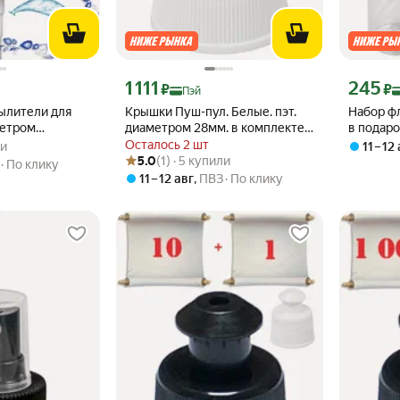
кс Пэй 308 ₽ вместо
Цена с картой Яндекс Пэй 1111 ₽ вместо
Цена с ка
1 111
245
₽
₽
Пэй
ылители для
Крышки Пуш-пул. Белые. пэт.
Набор фл
метром
диаметром 28мм. в комплекте
в подаро
 из 5
ли
 Белые. 20 шт.
100 шт. + 1 в подарок
диаметр
Осталось 2 шт
ли
11 – 12
Рейтинг товара: 5.0 из 5
Оценок: (1) · 5 купили
5.0
(1) · 5 купили
По клику
11 – 12 авг
,
ПВЗ
По клику