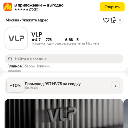
В приложении — выгодно
Открыть
★★★★★ (700К)
Москва
• Укажите адрес
VLP
4.7
776
6.6K
5
1K оценок
подписчиков
заказов
лет на Маркете
Главное
Обзоры
Новинки
Промокод 9ST14V7B на скидку
–
10
%
До
29.09