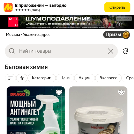
В приложении — выгодно
Открыть
★★★★★ (700К)
РЕКЛАМА
Призы
Москва
• Укажите адрес
Бытовая химия
Категории
Цена
Акции
Экспресс
Сро