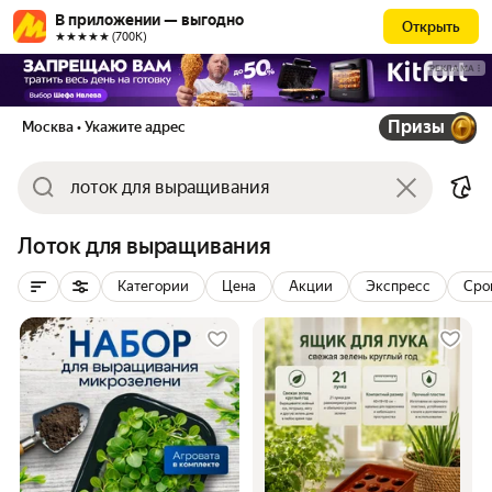
В приложении — выгодно
Открыть
★★★★★ (700К)
РЕКЛАМА
Призы
Москва
• Укажите адрес
Лоток для выращивания
Категории
Цена
Акции
Экспресс
Сро