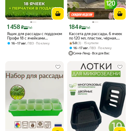
1 458
184
Цена с картой Яндекс Пэй 1458 ₽ вместо
Цена с картой Яндекс Пэй 184 ₽ вмес
₽
₽
Пэй
Пэй
Ящик для рассады с поддоном
Кассета для рассады, 6 ячеек
Профи 18 с ячейками
по 120 мл, пластик, чёрная,
410*175*60мм
Рейтинг товара: 5.0 из 5
Оценок: (3) · 15 купили
набор 5 шт.
,
5.0
(3) · 15 купили
16 – 17 авг
ПВЗ
По клику
,
16 – 17 авг
ПВЗ
По клику
Сима-Ленд - Все для Вас