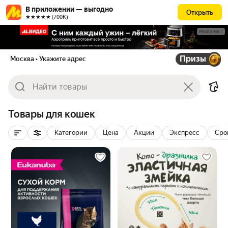
В приложении — выгодно
Открыть
★★★★★ (700К)
РЕКЛАМА
Призы
Москва
• Укажите адрес
Товары для кошек
Категории
Цена
Акции
Экспресс
Сро