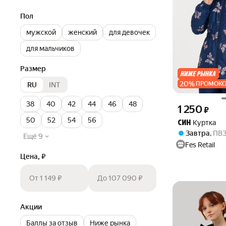
Пол
мужской
женский
для девочек
для мальчиков
Размер
20
%
ПРОМОК
RU
INT
38
40
42
44
46
48
Цена 1250 ₽ вме
1 250
₽
50
52
54
56
Куртка
СИН
Завтра
,
ПВ
Ещё 9
Fes Retail
Цена, ₽
От 1 149 ₽
До 107 090 ₽
Акции
Баллы за отзыв
Ниже рынка