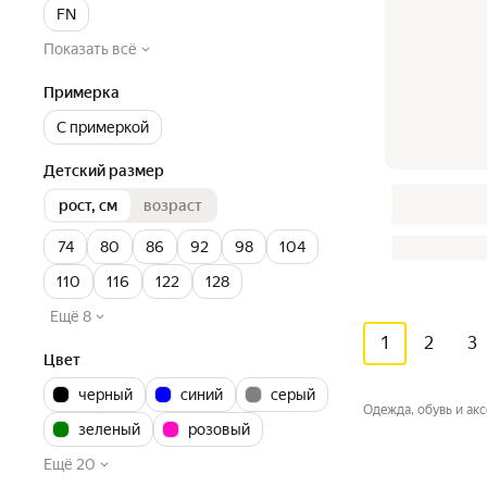
FN
Показать всё
Примерка
С примеркой
Детский размер
рост, см
возраст
74
80
86
92
98
104
110
116
122
128
Ещё 8
1
2
3
Цвет
черный
синий
серый
Одежда, обувь и ак
зеленый
розовый
Ещё 20