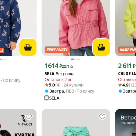
ОД
сто
Цена с картой Яндекс Пэй 1614 ₽ вместо
Цена с ка
1 614
2 611
₽
₽
Пэй
Ветровка
SELA
CHLOE J
Осталось 2 шт
Осталось
З
По клику
Рейтинг товара: 5.0 из 5
Оценок: (4) · 24 купили
Рейтинг то
Оценок: (1
5.0
(4) · 24 купили
4.9
(12
Завтра
,
ПВЗ
По клику
Завтр
SELA