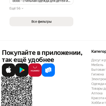
bodo - стильная одежда для детей и подростков
Ещё 56
Все фильтры
Покупайте в приложении,
Катего
так ещё удобнее
Досуг и 
Мебель
Бытовая 
Гигиена
Электрон
Одежда и
Товары д
Аптека
Красота 
Хобби и 