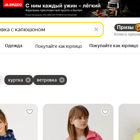
Призы
Колесо призо
Одежда
Покупайте как юрлицо
Покупайте как юрлицо
Продукты
ры
ов
куртка
ветровка