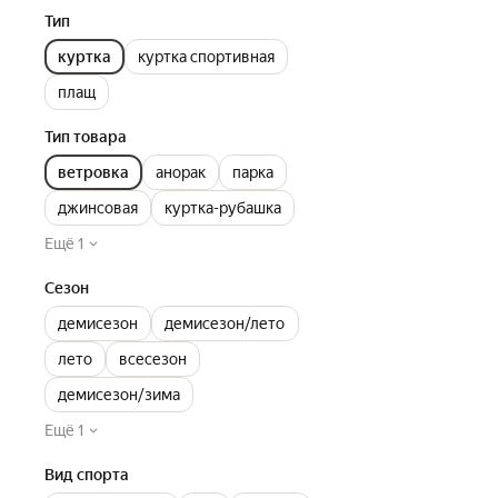
Тип
куртка
куртка спортивная
плащ
Тип товара
ветровка
анорак
парка
джинсовая
куртка-рубашка
Ещё 1
Сезон
демисезон
демисезон/лето
лето
всесезон
демисезон/зима
Ещё 1
Вид спорта