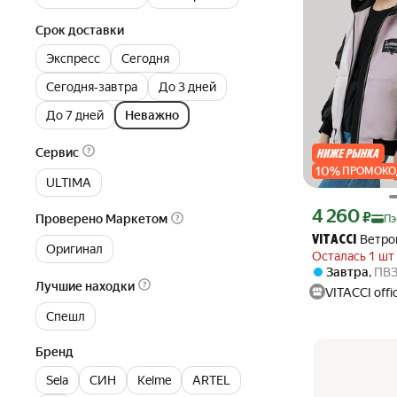
Срок доставки
Экспресс
Сегодня
Сегодня‐завтра
До 3 дней
До 7 дней
Неважно
Сервис
10
%
ПРОМОКО
ULTIMA
Цена с картой Я
4 260
₽
Проверено Маркетом
Пэ
Ветро
VITACCI
Оригинал
Осталась 1 шт
Завтра
,
ПВ
Лучшие находки
VITACCI offic
Спешл
Бренд
Sela
СИН
Kelme
ARTEL