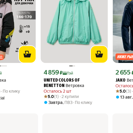
Д
ндекс Пэй 4260 ₽ вместо
Цена с картой Яндекс Пэй 4859 ₽ вместо
Цена с ка
4 859
2 655
₽
й
Пэй
вка
Ве
UNITED COLORS OF
JAKO
Ветровка
Осталось
BENETTON
Рейтинг то
Оценок: (3
З
По клику
Осталось 2 шт
5.0
(3)
Рейтинг товара: 5.0 из 5
Оценок: (1) · 2 купили
5.0
(1) · 2 купили
13 авг
ial
Завтра
,
ПВЗ
По клику