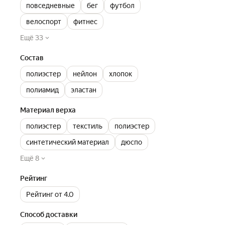
повседневные
бег
футбол
велоспорт
фитнес
Ещё 33
Состав
полиэстер
нейлон
хлопок
полиамид
эластан
Материал верха
полиэстер
текстиль
полиэстер
синтетический материал
дюспо
Ещё 8
Рейтинг
Рейтинг от 4.0
Способ доставки