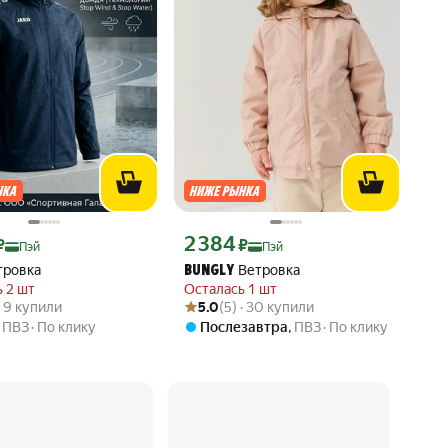
ртой Яндекс Пэй 2655 ₽ вместо
Цена с картой Яндекс Пэй 2384 ₽ вместо
2 384
₽
₽
Пэй
Пэй
тровка
Ветровка
BUNGLY
 2 шт
Осталась 1 шт
вара: 5.0 из 5
) · 9 купили
Рейтинг товара: 5.0 из 5
Оценок: (5) · 30 купили
 · 9 купили
5.0
(5) · 30 купили
,
ПВЗ
По клику
Послезавтра
,
ПВЗ
По клику