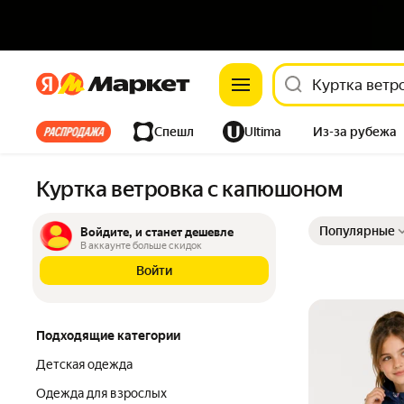
Яндекс
Яндекс
Все хиты
Спешл
Ultima
Из-за рубежа
Дом
Ремонт
Детям
Красота
Электроника
Куртка ветровка с капюшоном
Выбранные фильт
Сортировка товар
Популярные
Войдите, и станет дешевле
В аккаунте больше скидок
Войти
Подходящие категории
Детская одежда
Одежда для взрослых