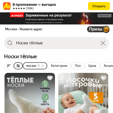
В приложении — выгодно
Открыть
★★★★★ (700К)
РЕКЛАМА
Призы
Москва
• Укажите адрес
Носки тёплые
носки
+1
Категории
Пол
Цена
Акци