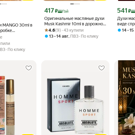
декс Пэй 707 ₽ вместо
Цена с картой Яндекс Пэй 417 ₽ вместо
Цена с ка
417
541
₽
₽
Пэй
Оригинальные масляные духи
Духи мас
Musk Kashmir 10ml в дорожном
виде спр
и MANGO 30ml в
Рейтинг товара: 4.6 из 5
Оценок: (9) · 43 купили
флаконе
мотивам 
4.6
(9) · 43 купили
14 – 15
оробке
унисекс,
ухи
13 – 14 авг
,
ПВЗ
По клику
ке
.0 из 5
купили
купили
ВЗ
По клику