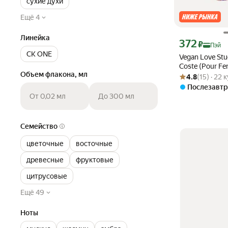
сухие духи
Ещё 4
Линейка
Цена с картой Ян
372
₽
Пэй
CK ONE
Vegan Love Stu
Coste (Pour F
Объем флакона, мл
Рейтинг товара: 4
Оценок: (15) · 22
туалетная, 30
4.8
(15) · 22
Послезавтр
От 0,02 мл
До 300 мл
Семейство
цветочные
восточные
древесные
фруктовые
цитрусовые
Ещё 49
Ноты