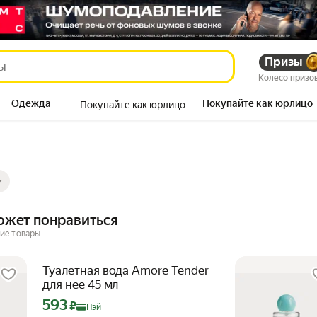
Призы
Колесо призо
Одежда
Покупайте как юрлицо
Покупайте как юрлицо
Продукты
ры
ов
ожет понравиться
ие товары
Туалетная вода Amore Tender
для нее 45 мл
Цена с картой Яндекс Пэй 593 ₽ вместо
593
₽
Пэй