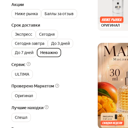
Акции
Ниже рынка
Баллы за отзыв
Срок доставки
ОРИГИНАЛ
Экспресс
Сегодня
Сегодня‐завтра
До 3 дней
До 7 дней
Неважно
Сервис
ULTIMA
Проверено Маркетом
Оригинал
Лучшие находки
Спешл