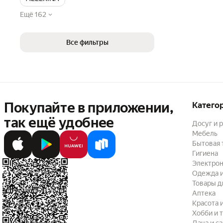
Ещё 162
Все фильтры
Покупайте в приложении,
Катего
так ещё удобнее
Досуг и 
Мебель
Бытовая 
Гигиена
Электрон
Одежда и
Товары д
Аптека
Красота 
Хобби и 