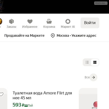
РЕКЛАМА
Войти
в
Заказы
Избранное
Корзина
Маркет AI
Продавайте на Маркете
Москва
• Укажите адрес
Выбор типа 
Все
Туалетная вода Amore Flirt для
нее 45 мл
Цена с картой Яндекс Пэй 593 ₽ вместо
593
₽
Пэй