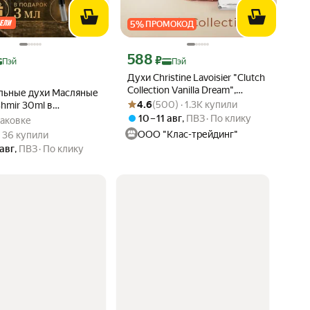
5
%
ПРОМОКОД
ртой Яндекс Пэй 729 ₽ вместо
Цена с картой Яндекс Пэй 588 ₽ вместо
588
₽
Пэй
Пэй
Духи Christine Lavoisier "Clutch
Collection Vanilla Dream",
льные духи Масляные
Рейтинг товара: 4.6 из 5
Оценок: (500) · 1.3K купили
женские, ваниль, кокос, 50 мл
4.6
(500) · 1.3K купили
hmir 30ml в
ной коробке
10 – 11 авг
,
ПВЗ
По клику
паковке
вара: 5.0 из 5
) · 36 купили
ООО "Клас-трейдинг"
 · 36 купили
 авг
,
ПВЗ
По клику