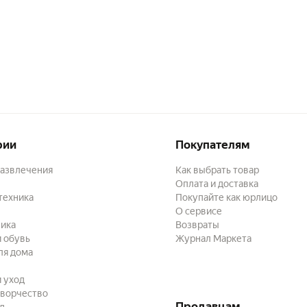
рии
Покупателям
развлечения
Как выбрать товар
Оплата и доставка
техника
Покупайте как юрлицо
О сервисе
ика
Возвраты
 обувь
Журнал Маркета
ля дома
и уход
творчество
Продавцам