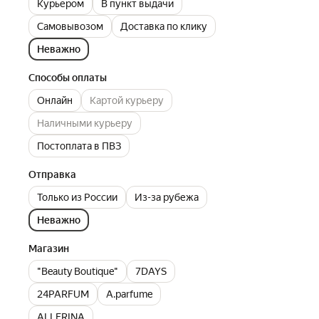
Курьером
В пункт выдачи
Самовывозом
Доставка по клику
Неважно
Способы оплаты
Онлайн
Картой курьеру
Наличными курьеру
Постоплата в ПВЗ
Отправка
Только из России
Из-за рубежа
Неважно
Магазин
"Beauty Boutique"
7DAYS
24PARFUM
A.parfume
ALLERINA