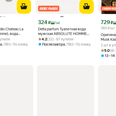
декс Пэй 372 ₽ вместо
Цена с картой Яндекс Пэй 324 ₽ вместо
Цена с ка
324
729
₽
₽
Пэй
365
₽/шт
dio Chateau La
Delta parfum Туалетная вода
emme), вода
мужская ABSOLUTE HOMME
Оригина
.8 из 5
 купили
Рейтинг товара: 4.2 из 5
Оценок: (32) · 87 купили
 мл
SPORT (Allure Homme Sport)
 купили
4.2
(32) · 87 купили
Musk Kas
подароч
а
,
ПВЗ
По клику
Послезавтра
,
ПВЗ
По клику
2 шт в у
Рейтинг то
Оценок: (8
5.0
(8)
13 – 14