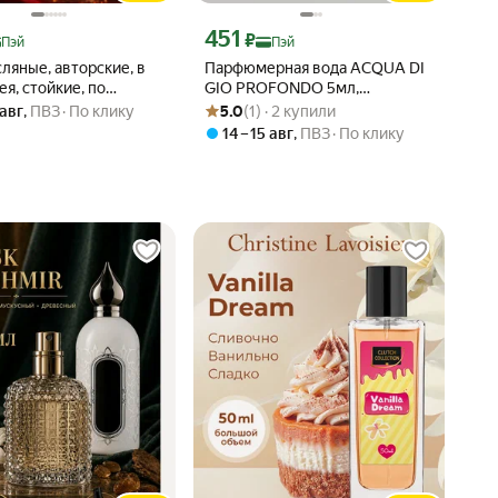
ртой Яндекс Пэй 541 ₽ вместо
Цена с картой Яндекс Пэй 451 ₽ вместо
451
₽
Пэй
Пэй
ляные, авторские, в
Парфюмерная вода ACQUA DI
ея, стойкие, по
GIO PROFONDO 5мл,
Рейтинг товара: 5.0 из 5
Оценок: (1) · 2 купили
Baccarat Rogue 5мл,
авторская, на основе масла,
 авг
,
ПВЗ
По клику
5.0
(1) · 2 купили
 для мужчин и женщин
для мужчин
14 – 15 авг
,
ПВЗ
По клику