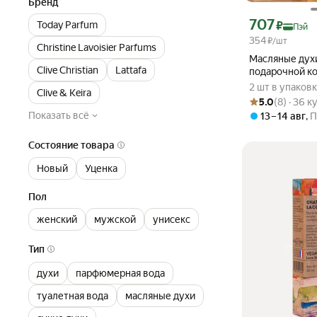
Бренд
Цена с картой Ян
707
₽
Today Parfum
Пэй
354
₽/шт
Christine Lavoisier Parfums
Масляные дух
Clive Christian
Lattafa
подарочной к
прекрасные д
2 шт в упаков
Clive & Keira
Рейтинг товара: 5
Оценок: (8) · 36 
5.0
(8) · 36 
Показать всё
13 – 14 авг
,
П
Состояние товара
Новый
Уценка
Пол
женский
мужской
унисекс
Тип
духи
парфюмерная вода
туалетная вода
масляные духи