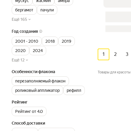
мускус
жасмин
амбра
бергамот
пачули
Ещё 165
Год создания
2001 - 2010
2018
2019
2020
2024
1
2
3
Ещё 12
Особенности флакона
Товары для красоты
перезаполняемый флакон
роликовый аппликатор
рефилл
Рейтинг
Рейтинг от 4.0
Способ доставки