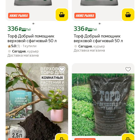
336
336
Цена с картой Яндекс Пэй 336 ₽ вместо
Цена с картой Яндекс Пэй 336 ₽ вмес
₽
₽
Пэй
Пэй
Торф Добрый помощник
Торф Добрый помощник
верховой сфагновый 50 л
верховой сфагновый 50 л
Рейтинг товара: 5.0 из 5
Оценок: (1) · 1 купили
5.0
(1) · 1 купили
,
Сегодня
курьер
Доставка магазина
,
Сегодня
курьер
Доставка магазина