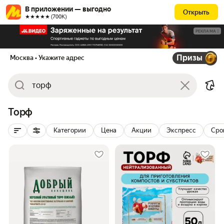
В приложении — выгодно
Открыть
★★★★★ (700К)
РЕКЛАМА
Призы
Москва
• Укажите адрес
Торф
Категории
Цена
Акции
Экспресс
Сро