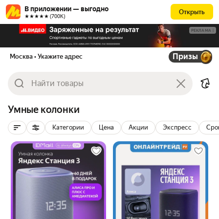
В приложении — выгодно
Открыть
★★★★★ (700К)
РЕКЛАМА
Призы
Москва
• Укажите адрес
Умные колонки
Категории
Цена
Акции
Экспресс
Сро