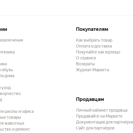
рии
Покупателям
развлечения
Как выбрать товар
Оплата и доставка
техника
Покупайте как юрлицо
О сервисе
ика
Возвраты
 обувь
Журнал Маркета
ля дома
и уход
творчество
Продавцам
ад
Личный кабинет продавца
ля школы и офиса
Продавайте на Маркете
ные товары
Документация для партнёро
ля животных
Сайт для партнёров
ьство и ремонт