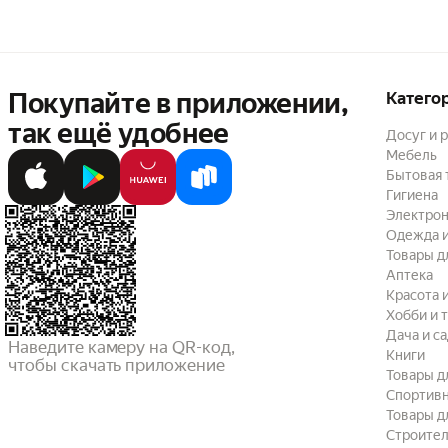
Покупайте в приложении,
Катего
так ещё удобнее
Досуг и 
Мебель
Бытовая 
Гигиена
Электрон
Одежда и
Товары д
Аптека
Красота 
Хобби и 
Дача и с
Наведите камеру на QR-код,

Книги
чтобы скачать приложение
Товары д
Спортив
Товары д
Строител