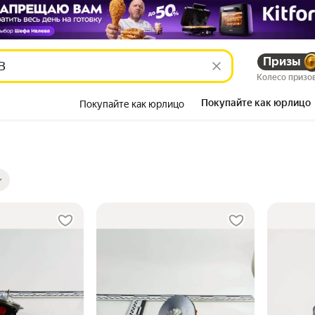
Призы
Колесо призо
Покупайте как юрлицо
Покупайте как юрлицо
Красота
ры
ов