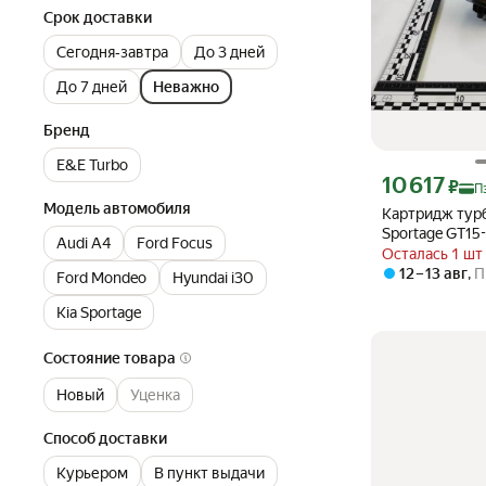
Срок доставки
Сегодня‐завтра
До 3 дней
До 7 дней
Неважно
Бренд
E&E Turbo
Цена с картой Я
10 617
₽
П
Модель автомобиля
Картридж турб
Sportage GT15
Audi A4
Ford Focus
Осталась 1 шт
12 – 13 авг
,
П
Ford Mondeo
Hyundai i30
Kia Sportage
Состояние товара
Новый
Уценка
Способ доставки
Курьером
В пункт выдачи