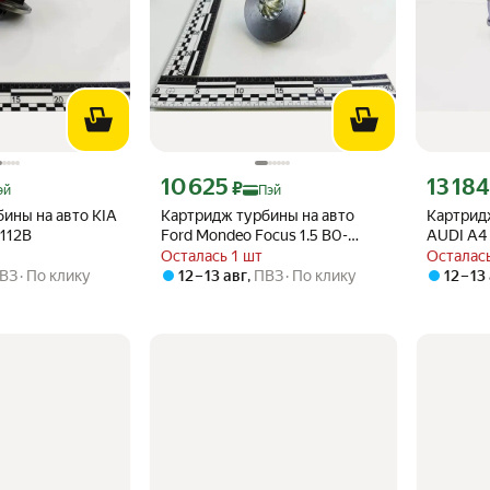
ндекс Пэй 10617 ₽ вместо
Цена с картой Яндекс Пэй 10625 ₽ вместо
Цена с ка
10 625
13 184
₽
эй
Пэй
ины на авто KIA
Картридж турбины на авто
Картрид
-112B
Ford Mondeo Focus 1.5 B0-
AUDI A4 
000B
130B
Осталась 1 шт
Осталась
ВЗ
По клику
12 – 13 авг
,
ПВЗ
По клику
12 – 13