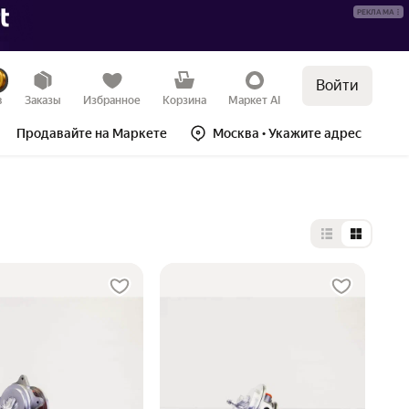
РЕКЛАМА
Войти
в
Заказы
Избранное
Корзина
Маркет AI
Продавайте на Маркете
Москва
• Укажите адрес
Выбор типа 