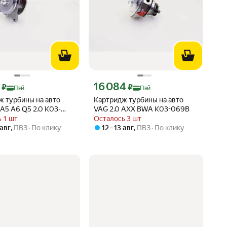
ртой Яндекс Пэй 13184 ₽ вместо
Цена с картой Яндекс Пэй 16084 ₽ вместо
16 084
₽
₽
Пэй
Пэй
ж турбины на авто
Картридж турбины на авто
A5 A6 Q5 2.0 K03-
VAG 2.0 AXX BWA K03-069B
 1 шт
Осталось 3 шт
 авг
,
ПВЗ
По клику
12 – 13 авг
,
ПВЗ
По клику