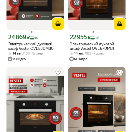
24 869
22 955
Цена с картой Яндекс Пэй 24869 ₽ вместо
Цена с картой Яндекс Пэй 22955 ₽ в
₽
₽
Пэй
Пэй
Электрический духовой
Электрический духовой
шкаф Vestel OVE58DMB0
шкаф Vestel OVE67DMB1
,
,
14 авг
ПВЗ
Курьер
14 авг
ПВЗ
Курьер
М.Видео
М.Видео