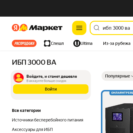
Яндекс
Яндекс
Все хиты
Спешл
Ultima
Из-за рубежа
Дом
Ремонт
Детям
Красота
Электроника
ИБП 3000 ВА
Выбранные фильт
Сортировка товар
Популярные
Войдите, и станет дешевле
В аккаунте больше скидок
Войти
Все категории
Источники бесперебойного питания
Аксессуары для ИБП