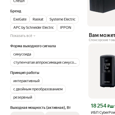
Спешл
Бренд
ExeGate
Raskat
Systeme Electric
APC by Schneider Electric
IPPON
Вам может
Показать всё
Спонсорские тов
Форма выходного сигнала
синусоида
ступенчатая аппроксимация синусоиды
Принцип работы
интерактивный
с двойным преобразованием
резервный
Цена с картой Я
18 254
₽
Выходная мощность (активная), Вт
ИБП CyberPow