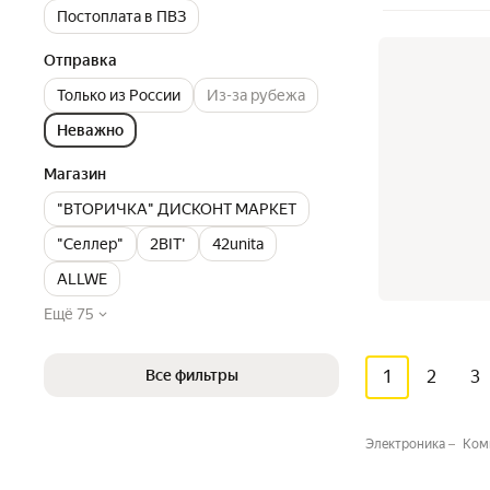
Постоплата в ПВЗ
Отправка
Только из России
Из-за рубежа
Неважно
Магазин
"ВТОРИЧКА" ДИСКОНТ МАРКЕТ
"Селлер"
2BIT'
42unita
ALLWE
Ещё 75
1
2
3
Все фильтры
Электроника
Ком