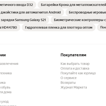
метичного ввода D32
Батарейки Крона для металлоискателе
джойстики для автомагнитол Android
Беспроводные игровые 
зарядки Samsung Galaxy S21
Биометрические контроллеры-
hi HD44780
Гидрогелевая пленка для плоттера оптом
Пок
рии
Покупателям
развлечения
Как выбрать товар
Оплата и доставка
техника
Покупайте как юрлицо
О сервисе
ика
Возвраты
 обувь
Журнал Маркета
ля дома
и уход