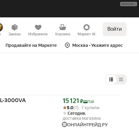
РЕКЛАМА
Войти
в
Заказы
Избранное
Корзина
Маркет AI
Продавайте на Маркете
Москва
• Укажите адрес
Выбор типа 
Цена с картой Яндекс Пэй 15121 ₽ вместо
HIL-3000VA
15 121
₽
Пэй
Рейтинг товара: 5.0 из 5
Оценок: (1) · 7 купили
5.0
(1) · 7 купили
Сегодня
,
доставка магазина
ОНЛАЙНТРЕЙД.РУ