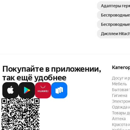
Адаптеры гер
Беспроводные 
Беспроводные 
Дисплеи Hitac
Покупайте в приложении,
Катего
так ещё удобнее
Досуг и 
Мебель
Бытовая 
Гигиена
Электрон
Одежда и
Товары д
Аптека
Красота 