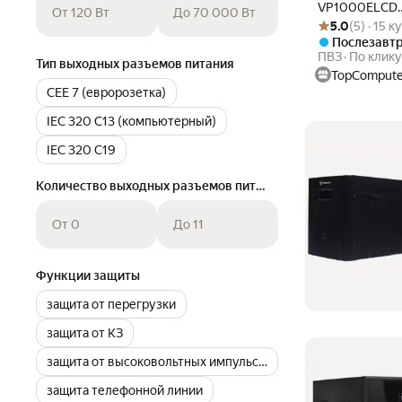
VP1000ELCD
От 120 Вт
До 70 000 Вт
Рейтинг товара: 
Оценок: (5) · 15
черный, мощн
5.0
(5) · 15 
1000 ВА / 550
Послезавт
розетки,
ПВЗ
По клику
Тип выходных разъемов питания
интерактивн
TopCompute
CEE 7 (евророзетка)
IEC 320 C13 (компьютерный)
IEC 320 C19
Количество выходных разъемов питания (общее)
От 0
До 11
Функции защиты
защита от перегрузки
защита от КЗ
защита от высоковольтных импульсов
защита телефонной линии