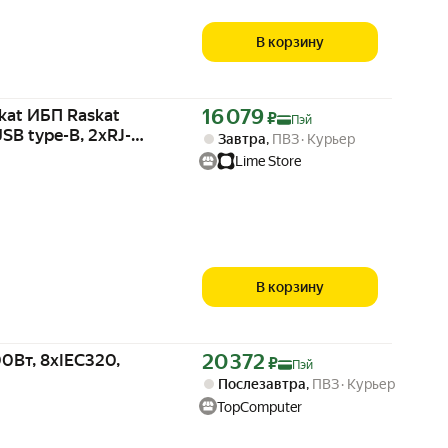
В корзину
Цена с картой Яндекс Пэй 16079 ₽ вместо
kat ИБП Raskat
16 079
₽
Пэй
SB type-B, 2xRJ-
Завтра
,
ПВЗ
Курьер
Lime Store
В корзину
Цена с картой Яндекс Пэй 20372 ₽ вместо
0Вт, 8xIEC320,
20 372
₽
Пэй
Послезавтра
,
ПВЗ
Курьер
TopComputer