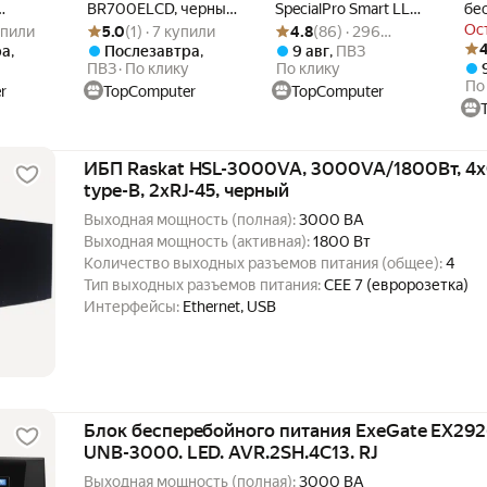
BR700ELCD, черный,
SpecialPro Smart LLB-
бе
5.0 из 5
 купили
Рейтинг товара: 5.0 из 5
Оценок: (1) · 7 купили
Рейтинг товара: 4.8 из 5
Оценок: (86) · 296 купили
ость
интерактивный, 700
2000 EP285522RUS,
пи
Ос
купили
5.0
(1) · 7 купили
4.8
(86) · 296
Рей
Оце
 Вт, 4
ВА / 420 Вт
черный, 2000
EX
купили
4
ра
,
Послезавтра
,
9 авг
,
ПВЗ
ВA/1200 Вт
Spe
ПВЗ
По клику
По клику
По
ый
LED
r
TopComputer
TopComputer
Bla
ИБП Raskat HSL-3000VA, 3000VA/1800Вт, 4xC
type-B, 2xRJ-45, черный
Выходная мощность (полная):
3000 ВА
Выходная мощность (активная):
1800 Вт
Количество выходных разъемов питания (общее):
4
Тип выходных разъемов питания:
CEE 7 (евророзетка)
Интерфейсы:
Ethernet, USB
Блок бесперебойного питания ExeGate EX292
UNB-3000. LED. AVR.2SH.4C13. RJ
Выходная мощность (полная):
3000 ВА