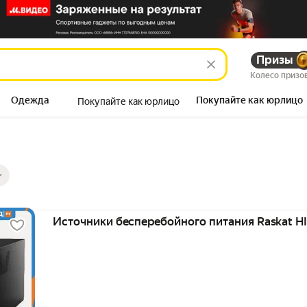
Призы
Колесо призо
Одежда
Покупайте как юрлицо
Покупайте как юрлицо
Продукты
ры
ов
Источники бесперебойного питания Raskat 