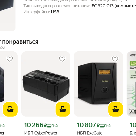
Тип выходных разъемов питания:
IEC 320 C13 (компьют
Интерфейсы:
USB
 понравиться
ары
ндекс Пэй 18254 ₽ вместо
Цена с картой Яндекс Пэй 10266 ₽ вместо
Цена с картой Яндекс Пэй 10807 ₽
Цен
10 266
10 807
10
₽
₽
Пэй
Пэй
Пэй
er
ИБП CyberPower
ИБП ExeGate
Бл