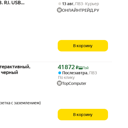
. RJ. USB
13 авг
,
ПВЗ
Курьер
ОНЛАЙНТРЕЙД.РУ
В корзину
Цена с картой Яндекс Пэй 41872 ₽ вместо
терактивный,
41 872
₽
Пэй
, черный
Послезавтра
,
ПВЗ
По клику
TopComputer
озетка с заземлением)
В корзину