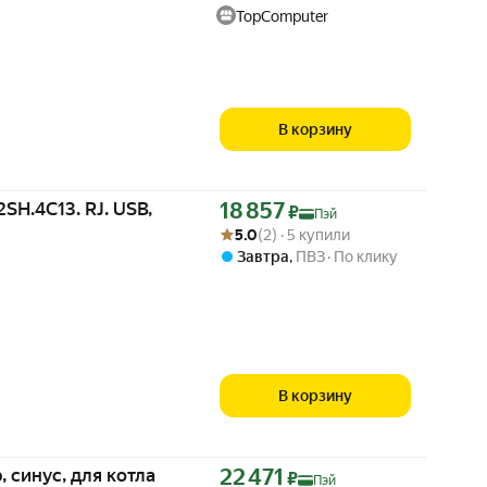
TopComputer
В корзину
Цена с картой Яндекс Пэй 18857 ₽ вместо
SH.4C13. RJ. USB,
18 857
₽
Пэй
Рейтинг товара: 5.0 из 5
Оценок: (2) · 5 купили
5.0
(2) · 5 купили
Завтра
,
ПВЗ
По клику
В корзину
Цена с картой Яндекс Пэй 22471 ₽ вместо
 синус, для котла
22 471
₽
Пэй