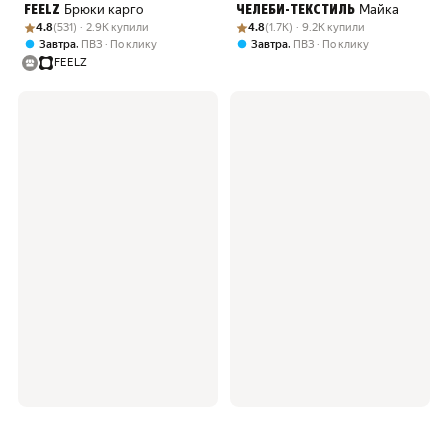
Брюки карго
Майка
FEELZ
ЧЕЛЕБИ-ТЕКСТИЛЬ
Рейтинг товара: 4.8 из 5
Оценок: (531) · 2.9K купили
Рейтинг товара: 4.8 из 5
Оценок: (1.7K) · 9.2K купили
4.8
(531) · 2.9K купили
4.8
(1.7K) · 9.2K купили
,
,
Завтра
ПВЗ
По клику
Завтра
ПВЗ
По клику
FEELZ