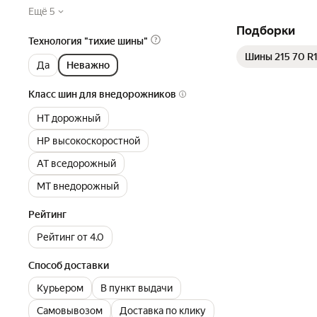
Ещё 5
Подборки
Технология "тихие шины"
Шины 215 70 R
Да
Неважно
Класс шин для внедорожников
HT дорожный
HP высокоскоростной
AT вседорожный
MT внедорожный
Рейтинг
Рейтинг от 4.0
Способ доставки
Курьером
В пункт выдачи
Самовывозом
Доставка по клику