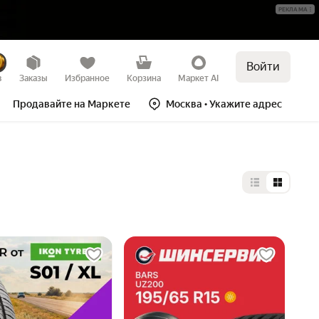
РЕКЛАМА
Войти
в
Заказы
Избранное
Корзина
Маркет AI
Продавайте на Маркете
Москва
• Укажите адрес
Выбор типа 