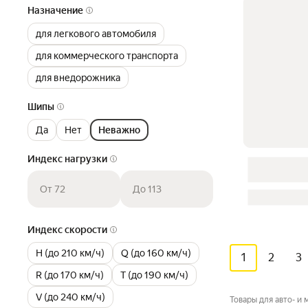
Назначение
для легкового автомобиля
для коммерческого транспорта
для внедорожника
Шипы
Да
Нет
Неважно
Индекс нагрузки
От 72
До 113
Индекс скорости
H (до 210 км/ч)
Q (до 160 км/ч)
1
2
3
R (до 170 км/ч)
T (до 190 км/ч)
V (до 240 км/ч)
Товары для авто- и