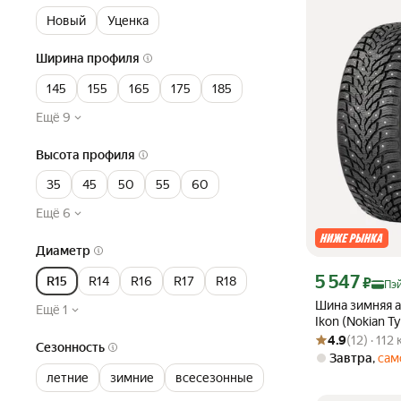
Новый
Уценка
Ширина профиля
145
155
165
175
185
Ещё 9
Высота профиля
35
45
50
55
60
Ещё 6
Диаметр
Цена с картой Я
5 547
R15
R14
R16
R17
R18
₽
Пэ
Шина зимняя 
Ещё 1
Ikon (Nokian T
Рейтинг товара: 4
Оценок: (12) · 1
Ice 9 195/65 R
4.9
(12) · 112
Сезонность
Завтра
,
сам
летние
зимние
всесезонные