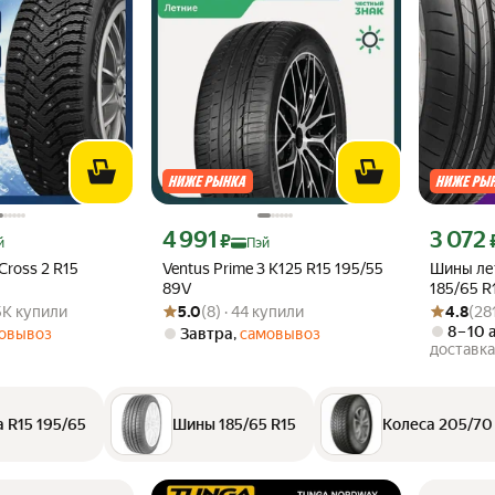
ндекс Пэй 3870 ₽ вместо
Цена с картой Яндекс Пэй 4991 ₽ вместо
Цена с ка
4 991
3 072
₽
й
Пэй
Cross 2 R15
Ventus Prime 3 K125 R15 195/55
Шины ле
89V
185/65 R
.8 из 5
1.5K купили
Рейтинг товара: 5.0 из 5
Оценок: (8) · 44 купили
Рейтинг то
Оценок: (2
нешипов
.5K купили
5.0
(8) · 44 купили
4.8
(28
8 – 10 
овывоз
Завтра
,
самовывоз
доставка
 R15 195/65
Шины 185/65 R15
Колеса 205/70