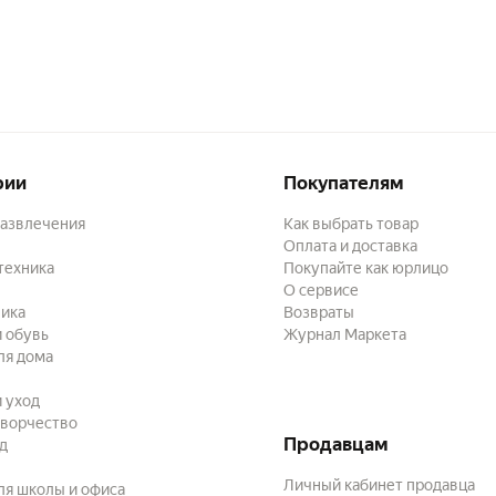
рии
Покупателям
развлечения
Как выбрать товар
Оплата и доставка
техника
Покупайте как юрлицо
О сервисе
ика
Возвраты
 обувь
Журнал Маркета
ля дома
и уход
творчество
Продавцам
ад
Личный кабинет продавца
ля школы и офиса