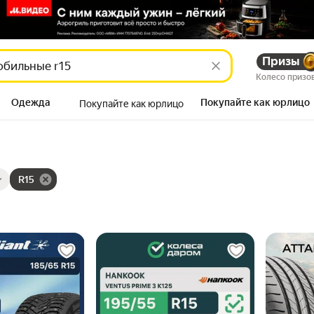
Призы
Колесо призо
Одежда
Покупайте как юрлицо
Покупайте как юрлицо
Продукты
ры
ов
R15