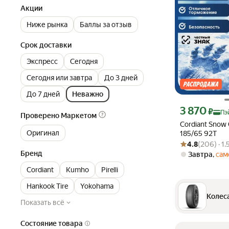
Акции
Ниже рынка
Баллы за отзыв
Срок доставки
Экспресс
Сегодня
Сегодня или завтра
До 3 дней
До 7 дней
Неважно
Цена с картой Я
3 870
₽
Пэ
Проверено Маркетом
Cordiant Snow 
Оригинал
185/65 92T
Рейтинг товара: 4
Оценок: (206) · 
4.8
(206) · 1
Бренд
Завтра
,
сам
Cordiant
Kumho
Pirelli
Hankook Tire
Yokohama
Колеса
Показать всё
Состояние товара