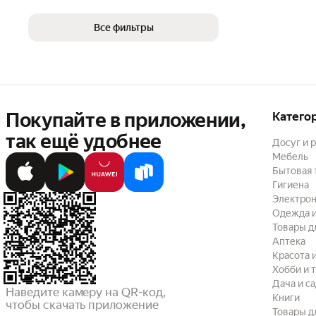
Все фильтры
Покупайте в приложении,
Катего
так ещё удобнее
Досуг и 
Мебель
Бытовая 
Гигиена
Электрон
Одежда и
Товары д
Аптека
Красота 
Хобби и 
Дача и с
Наведите камеру на QR-код,

Книги
чтобы скачать приложение
Товары д