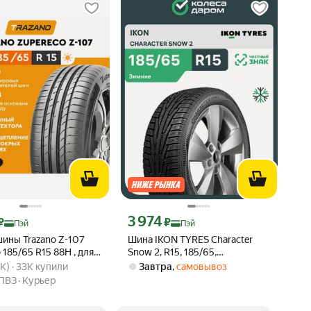
ртой Яндекс Пэй 3662 ₽ вместо
Цена с картой Яндекс Пэй 3974 ₽ вместо
3 974
₽
₽
Пэй
Пэй
ины Trazano Z-107
Шина IKON TYRES Character
 185/65 R15 88H , для
Snow 2, R15, 185/65,
вара: 4.9 из 5
.4K) · 33K купили
го автомобиля
бескамерная, зимняя, 92
4K) · 33K купили
Завтра
,
самовывоз
ПВЗ
Курьер