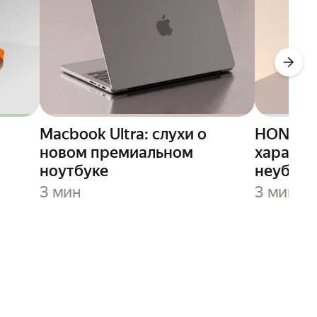
Macbook Ultra: слухи о
HONOR X
новом премиальном
характе
ноутбуке
неубива
рекордн
3 мин
3 мин