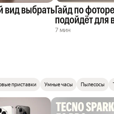
й вид выбрать
Гайд по фоторе
подойдёт для 
7 мин
овые приставки
Умные часы
Пылесосы