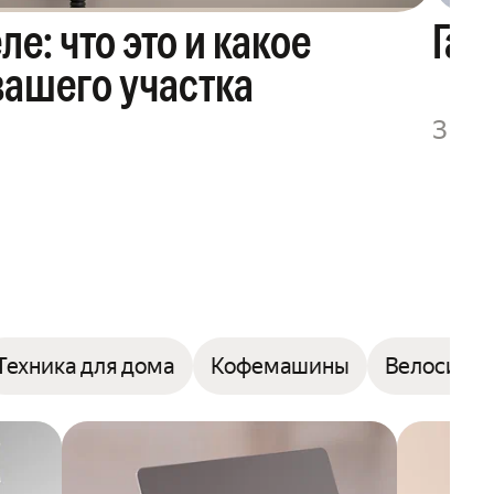
ле: что это и какое
Гай
вашего участка
3 ми
Техника для дома
Кофемашины
Велосипе