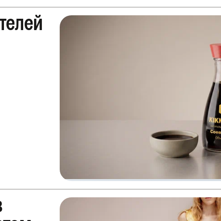
ителей
в