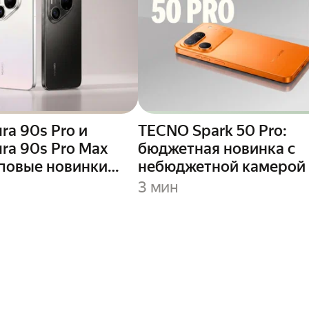
ra 90s Pro и
TECNO Spark 50 Pro:
ra 90s Pro Max
бюджетная новинка с
оповые новинки
небюджетной камерой
России
3 мин