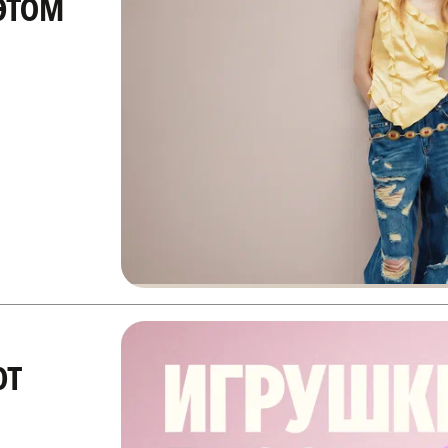
этом
ют