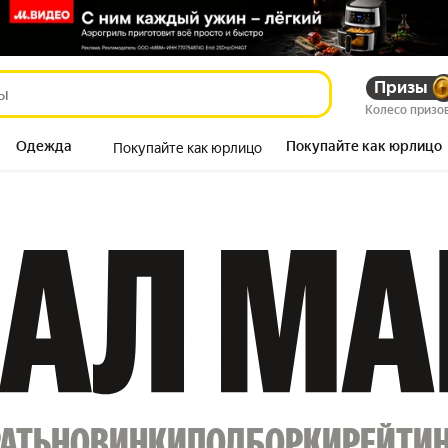
Призы
Колесо призо
Одежда
Покупайте как юрлицо
Покупайте как юрлицо
Продукты
АТЬ
НОВИНКИ
ПОДБОРКИ
РЕЙТИ