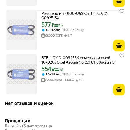
Ремень клин, 0100925SX STELLOX 01-
00925-SX
577
Цена с картой Яндекс Пэй 577 ₽ вместо
₽
Пэй
,
16 – 17 авг
ПВЗ
По клику
GOODKOFF
4.7
STELLOX 0100925SX ремень клиновой!
10x920\ Opel Ascona 1.6-2.0 81-88/Astra 92-
00 /Iveco
554
Цена с картой Яндекс Пэй 554 ₽ вместо
₽
Пэй
,
17 – 18 авг
ПВЗ
По клику
АвтоСфера - ЕМЕХ
4.6
Нет отзывов и оценок
Продавцам
Личный кабинет продавца