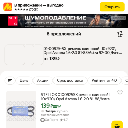
В приложении — выгодно
Открыть
★★★★★ (700К)
РЕКЛАМА
6 предложений
01-00925-SX_ремень клиновой! 10x920\ 
Opel Ascona 1.6-2.0 81-88/Astra 92-00 /Iveco 
STELLOX 0100925SX | цена за 1 шт
от 
139
 ₽
Цена
Акции
Срок доставки
Рейтинг от 4.0
С
STELLOX 0100925SX ремень клиновой!
10x920\ Opel Ascona 1.6-2.0 81-88/Astra
92-00 /Iveco
139
Цена с картой Яндекс Пэй 139 ₽ вместо
₽
Пэй
,
Завтра
курьер
Доставка магазина
Ол Партс
4.7