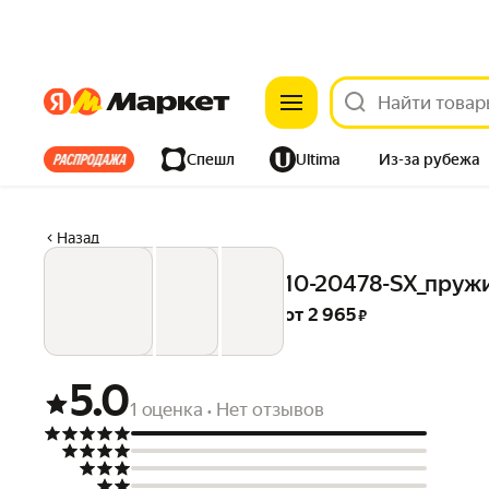
Яндекс
Яндекс
Все хиты
Спешл
Ultima
Из-за рубежа
Дом
Ремонт
Детям
Красота
Электроника
Назад
10-20478-SX_пружи
от 
2 965
 ₽
5.0
1 оценка
Нет отзывов
•