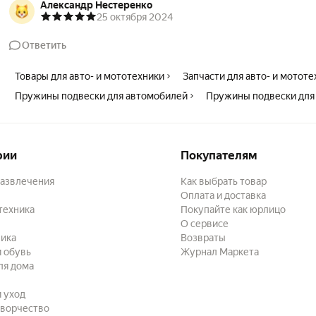
Александр Нестеренко
25 октября 2024
Ответить
Товары для авто- и мототехники
Запчасти для авто- и мотот
Пружины подвески для автомобилей
Пружины подвески для 
рии
Покупателям
развлечения
Как выбрать товар
Оплата и доставка
техника
Покупайте как юрлицо
О сервисе
ика
Возвраты
 обувь
Журнал Маркета
ля дома
и уход
творчество