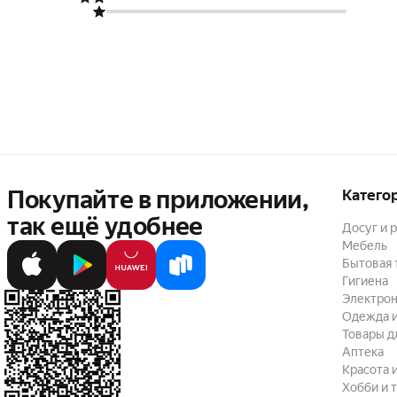
Покупайте в приложении,
Катего
так ещё удобнее
Досуг и 
Мебель
Бытовая 
Гигиена
Электрон
Одежда и
Товары д
Аптека
Красота 
Хобби и 