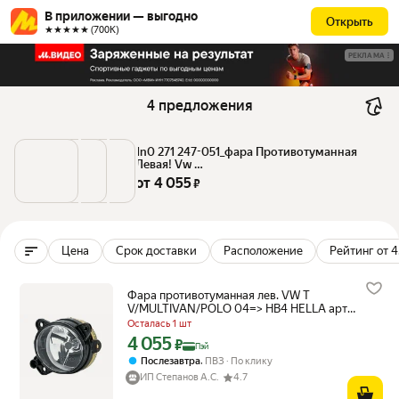
В приложении — выгодно
Открыть
★★★★★ (700К)
РЕКЛАМА
4 предложения
1n0 271 247-051_фара Противотуманная 
Левая! Vw 
Fox/Crafter/Polo/Multivan/Transporter 04 
от 
4 055
 ₽
HELLA арт. 1N0271247-051
Цена
Срок доставки
Расположение
Рейтинг от 4
Фара противотуманная лев. VW T
V/MULTIVAN/POLO 04=> HB4 HELLA арт.
1N0271247051
Осталась 1 шт
4 055
Цена с картой Яндекс Пэй 4055 ₽ вместо
₽
Пэй
,
Послезавтра
ПВЗ
По клику
ИП Степанов А.С.
4.7