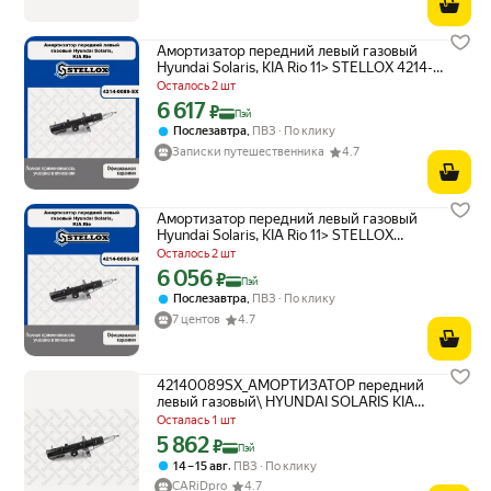
Амортизатор передний левый газовый
Hyundai Solaris, KIA Rio 11> STELLOX 4214-
0089-SX
Осталось 2 шт
6 617
Цена с картой Яндекс Пэй 6617 ₽ вместо
₽
Пэй
,
Послезавтра
ПВЗ
По клику
Записки путешественника
4.7
Амортизатор передний левый газовый
Hyundai Solaris, KIA Rio 11> STELLOX
4214-0089-SX
Осталось 2 шт
6 056
Цена с картой Яндекс Пэй 6056 ₽ вместо
₽
Пэй
,
Послезавтра
ПВЗ
По клику
7 центов
4.7
42140089SX_АМОРТИЗАТОР передний
левый газовый\ HYUNDAI SOLARIS KIA
RIO 11 STELLOX 42140089SX | цена за 1
Осталась 1 шт
шт
5 862
Цена с картой Яндекс Пэй 5862 ₽ вместо
₽
Пэй
,
14 – 15 авг
ПВЗ
По клику
CARiDpro
4.7