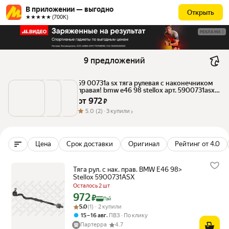
В приложении — выгодно
Открыть
★★★★★ (700К)
РЕКЛАМА
9 предложений
59 00731a sx тяга рулевая с наконечником 
правая! bmw e46 98 stellox арт. 5900731asx - 
Stellox арт. a780960fc758242c9eba
от 
972
 ₽
5.0
(2) ·
3 купили
Цена
Срок доставки
Оригинал
Рейтинг от 4.0
Тяга рул. с нак. прав. BMW E46 98>
Stellox 5900731ASX
Осталось 2 шт
972
Цена с картой Яндекс Пэй 972 ₽ вместо
₽
Пэй
Рейтинг товара: 5.0 из 5
Оценок: (1) · 2 купили
5.0
(1) · 2 купили
,
15 – 16 авг
ПВЗ
По клику
Партерра
4.7