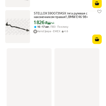
STELLOX 5900731ASX тяга рулевая с
наконечником правая!\ BMW E46 98>
1 826
Цена с картой Яндекс Пэй 1826 ₽ вместо
₽
Пэй
,
16 – 17 авг
ПВЗ
По клику
АвтоСфера - ЕМЕХ
4.6