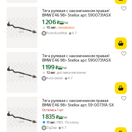
Тяга рулевая с наконечником правая!
BMW E46 98> Stellox арт. 5900731ASX
1 206
Цена с картой Яндекс Пэй 1206 ₽ вместо
₽
Пэй
,
10 авг
самовывоз
PromAvtoMsk
4.7
Тяга рулевая с наконечником правая!
BMW E46 98> Stellox арт. 5900731ASX
1 199
Цена с картой Яндекс Пэй 1199 ₽ вместо
₽
Пэй
,
12 авг
доставка магазина
Avto-detali
4.7
Тяга рулевая с наконечником правая
BMW E46 98> Stellox арт. 59-00731A-SX
Осталась 1 шт
1 835
Цена с картой Яндекс Пэй 1835 ₽ вместо
₽
Пэй
,
11 авг
ПВЗ
По клику
ZigZap
4.7