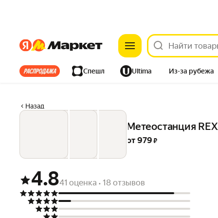
Яндекс
Яндекс
Все хиты
Спешл
Ultima
Из-за рубежа
Дом
Ремонт
Детям
Красота
Электроника
Назад
Метеостанция REX
от 
979
 ₽
4.8
41 оценка
18 отзывов
•