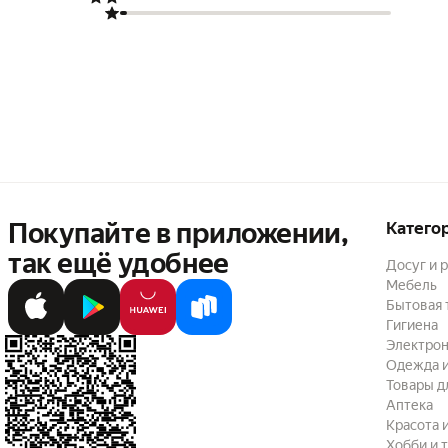
Покупайте в приложении,
Катего
так ещё удобнее
Досуг и 
Мебель
Бытовая 
Гигиена
Электрон
Одежда и
Товары д
Аптека
Красота 
Хобби и 