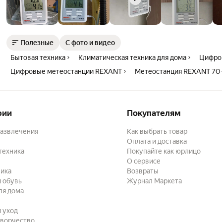
Полезные
С фото и видео
Бытовая техника
Климатическая техника для дома
Цифро
Цифровые метеостанции REXANT
Метеостанция REXANT 70
рии
Покупателям
развлечения
Как выбрать товар
Оплата и доставка
техника
Покупайте как юрлицо
О сервисе
ика
Возвраты
 обувь
Журнал Маркета
ля дома
и уход
творчество