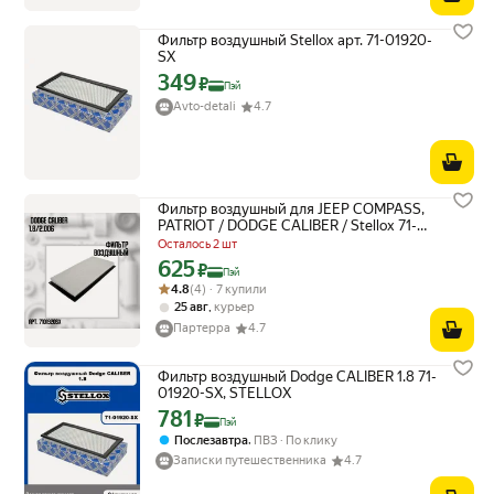
Фильтр воздушный Stellox арт. 71-01920-
SX
349
Цена с картой Яндекс Пэй 349 ₽ вместо
₽
Пэй
Avto-detali
4.7
Фильтр воздушный для JEEP COMPASS,
PATRIOT / DODGE CALIBER / Stellox 71-
01920-SX
Осталось 2 шт
625
Цена с картой Яндекс Пэй 625 ₽ вместо
₽
Пэй
Рейтинг товара: 4.8 из 5
Оценок: (4) · 7 купили
4.8
(4) · 7 купили
,
25 авг
курьер
Партерра
4.7
Фильтр воздушный Dodge CALIBER 1.8 71-
01920-SX, STELLOX
781
Цена с картой Яндекс Пэй 781 ₽ вместо
₽
Пэй
,
Послезавтра
ПВЗ
По клику
Записки путешественника
4.7