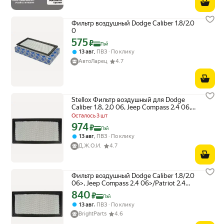
Фильтр воздушный Dodge Caliber 1.8/2.0
0
575
Цена с картой Яндекс Пэй 575 ₽ вместо
₽
Пэй
,
13 авг
ПВЗ
По клику
АвтоЛарец
4.7
Stellox Фильтр воздушный для Dodge
Caliber 1.8, 2.0 06, Jeep Compass 2.4 06,
Patriot 2.4 08
Осталось 3 шт
974
Цена с картой Яндекс Пэй 974 ₽ вместо
₽
Пэй
,
13 авг
ПВЗ
По клику
Д.Ж.О.Й.
4.7
Фильтр воздушный Dodge Caliber 1.8/2.0
06>, Jeep Compass 2.4 06>/Patriot 2.4
08>
840
Цена с картой Яндекс Пэй 840 ₽ вместо
₽
Пэй
,
13 авг
ПВЗ
По клику
BrightParts
4.6