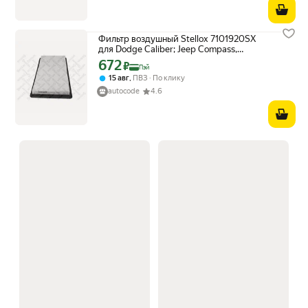
Фильтр воздушный Stellox 7101920SX
для Dodge Caliber; Jeep Compass,
PATRIOT
672
Цена с картой Яндекс Пэй 672 ₽ вместо
₽
Пэй
,
15 авг
ПВЗ
По клику
autocode
4.6