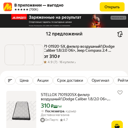
В приложении — выгодно
Открыть
★★★★★ (700К)
РЕКЛАМА
12 предложений
71-01920-SX_фильтр воздушный!\Dodge 
Caliber 1.8/2.0 06>, Jeep Compass 2.4 
06>/Patriot 2.4 08> STELLOX 7101920SX | 
от 
310
 ₽
цена за 1 шт | минимальный заказ 1
4.9
(7) ·
16 купили
Цена
Акции
Срок доставки
Оригинал
Рейти
STELLOX 7101920SX фильтр
воздушный!\Dodge Caliber 1.8/2.0 06>,
Jeep Compass 2.4 06>/Patriot 2.4 08>
310
Цена с картой Яндекс Пэй 310 ₽ вместо
₽
Пэй
,
Послезавтра
курьер
Доставка магазина
Ол Партс
4.7