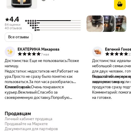
4.4
84 оценки
40 отзывов
Все отзывы
ЕКАТЕРИНА Макарова
Евгений Гоко
7 мая
2
Достоинства:
Еще не пользовалась.Позже
Достоинства:
идеаль
напишу.
небольшой семьи.оче
Недостатки:
недостатков нет.Работает на
для двух человек. гот
ура.Просто не сразу было понятно как
большой объем нужно
Недостатки:
первое 
пользоваться.За пол часа разобралась
подгорело сверху.
запах пластика. если
.Спасибо всем.
Комментарий:
Очень понравился
продуктов сразу под
курьер.Вежливый.Спасибо за
Комментарий:
помога
своевременную доставку.Попробую
на готовке.
напишу еще отзыв.
Продавцам
Личный кабинет продавца
Продавайте на Маркете
Документация для партнёров