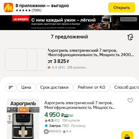
В приложении — выгодно
Открыть
★★★★★ (700К)
РЕКЛАМА
7 предложений
Аэрогриль электрический 7 литров, 
Многофункциональность, Мощность 2400 
Вт, Визуальное окно
от 
3 825
 ₽
4.4
(84) ·
218 купили
Цена
Срок доставки
Рейтинг от 4.0
Способ дост
Аэрогриль электрический 7 литров,
Многофункциональность, Мощность
2400 Вт, Визуальное окно
4 950
Цена с картой Яндекс Пэй 4950 ₽ вместо
₽
Пэй
Рейтинг товара: 4.3 из 5
Оценок: (45) · 134 купили
4.3
(45) · 134 купили
,
Завтра
ПВЗ
По клику
MM4KS
4.4