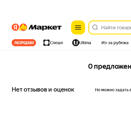
Яндекс
Яндекс
Все хиты
Спешл
Ultima
Из-за рубежа
Дом
Ремонт
Детям
Красота
Электроника
0 предложе
Нет отзывов и оценок
Но можно задать 