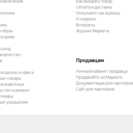
развлечения
Как выбрать товар
Оплата и доставка
техника
Покупайте как юрлицо
О сервисе
ика
Возвраты
 обувь
Журнал Маркета
ля дома
и уход
творчество
Продавцам
ад
Личный кабинет продавца
ля школы и офиса
Продавайте на Маркете
ные товары
Документация для партнёро
ля животных
Сайт для партнёров
ьство и ремонт
товары
ые украшения