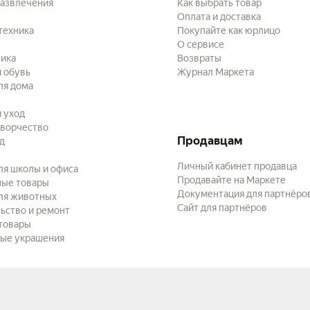
развлечения
Как выбрать товар
Оплата и доставка
техника
Покупайте как юрлицо
О сервисе
ика
Возвраты
 обувь
Журнал Маркета
ля дома
и уход
творчество
Продавцам
ад
Личный кабинет продавца
ля школы и офиса
Продавайте на Маркете
ные товары
Документация для партнёро
ля животных
Сайт для партнёров
ьство и ремонт
товары
ые украшения