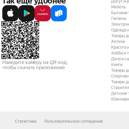
так ещё удобнее
Досуг и 
Мебель
Бытовая 
Гигиена
Электрон
Одежда и
Товары д
Аптека
Красота 
Хобби и 
Дача и с
Наведите камеру на QR-код,

Книги
чтобы скачать приложение
Товары д
Спортив
Товары д
Строител
Детские 
Ювелирн
Статистика
Пользовательское соглашение