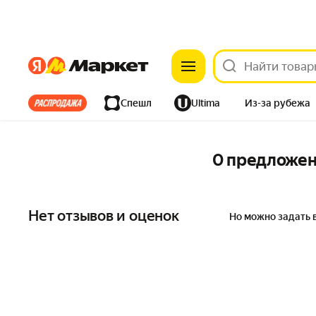
Яндекс
Яндекс
Все хиты
Спешл
Ultima
Из-за рубежа
Дом
Ремонт
Детям
Красота
Электроника
0 предложе
Нет отзывов и оценок
Но можно задать 