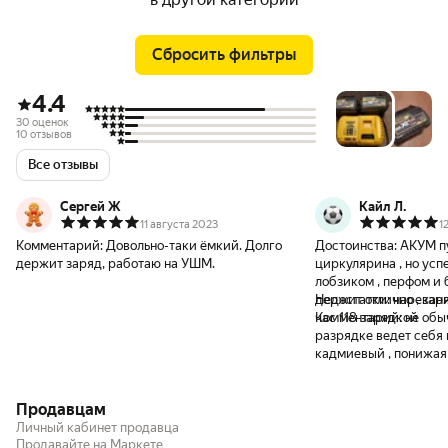
Сбросить фильтры
4.4
30 оценок
10 отзывов
Все отзывы
Сергей Ж
Кайл Л.
11 августа 2023
1
Комментарий:
Довольно-таки ëмкий. Долго
Достоинства:
АКУМ пу
держит заряд, работаю на УШМ.
циркулярина , но усп
лобзиком , перфом и болг
держит отлично , зар
Недостатки:
нарекани
час 118 зарядкой
Комментарий:
не обы
разрядке ведет себя как никель-
кадмиевый , понижая мощность и оборот
инструмента
Продавцам
Личный кабинет продавца
Продавайте на Маркете