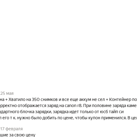
25 мая
на + Хватило на 350 снимков и все еще аккум не сел + Контейнер п
орректно отображается заряд на canon r8. При половине заряда каме
дартного блочка зарядки, зарядка идет только от юсб тайп си
л его т к. нужно было добить по цене, чтобы купон применился. В ц
17 февраля
шие за свою цену