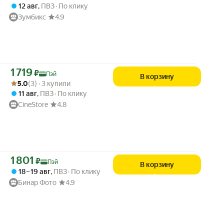
12 авг
,
ПВЗ
По клику
Зумбикс
4.9
Цена с картой Яндекс Пэй 1719 ₽ вместо
1 719
₽
Пэй
В корзину
Рейтинг товара: 5.0 из 5
Оценок: (3) · 3 купили
5.0
(3) · 3 купили
11 авг
,
ПВЗ
По клику
CineStore
4.8
Цена с картой Яндекс Пэй 1801 ₽ вместо
1 801
₽
Пэй
В корзину
18 – 19 авг
,
ПВЗ
По клику
Бинар Фото
4.9