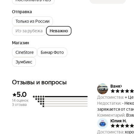
Отправка
Только из России
Из-за рубежа
Неважно
Магазин
CineStore
Бинар Фото
Зумбикс
Отзывы и вопросы
Ваня
5.0
Достоинства:
+ Це
14 оценок
Недостатки:
- Нек
3 отзыва
заряжается от стан
Комментарий:
Взя
Юлия Н.
Достоинства:
хоро