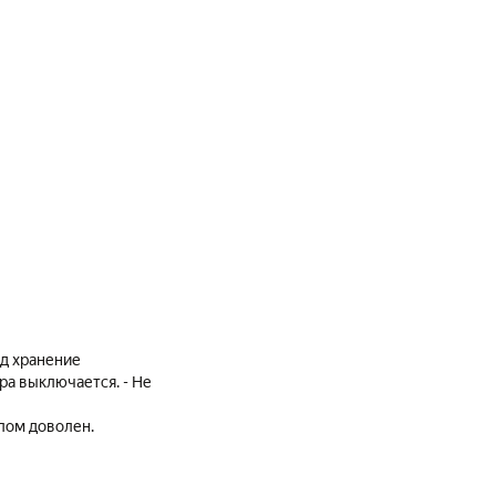
од хранение
ра выключается. - Не
елом доволен.