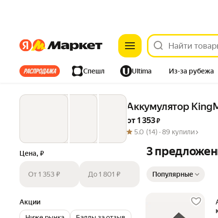
Яндекс
Яндекс
Все хиты
Спешл
Ultima
Из-за рубежа
Дом
Ремонт
Детям
Красота
Электроника
Аккумулятор King
от 
1 353
 ₽
5.0
(14) ·
89 купили
3 предложен
Цена, ₽
Сортировка товаров
От 1 353 ₽
До 1 801 ₽
Популярные
Акции
Ниже рынка
Баллы за отзыв