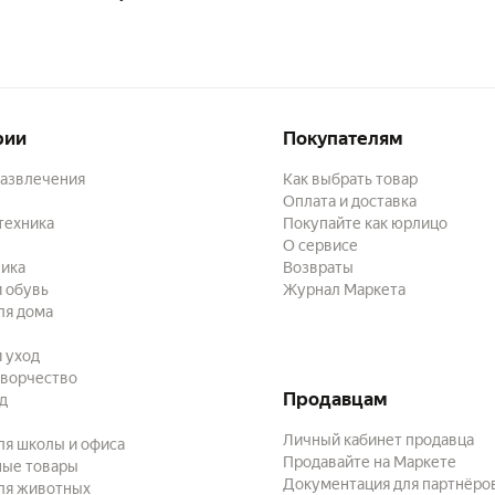
рии
Покупателям
развлечения
Как выбрать товар
Оплата и доставка
техника
Покупайте как юрлицо
О сервисе
ика
Возвраты
 обувь
Журнал Маркета
ля дома
и уход
творчество
Продавцам
ад
Личный кабинет продавца
ля школы и офиса
Продавайте на Маркете
ные товары
Документация для партнёро
ля животных