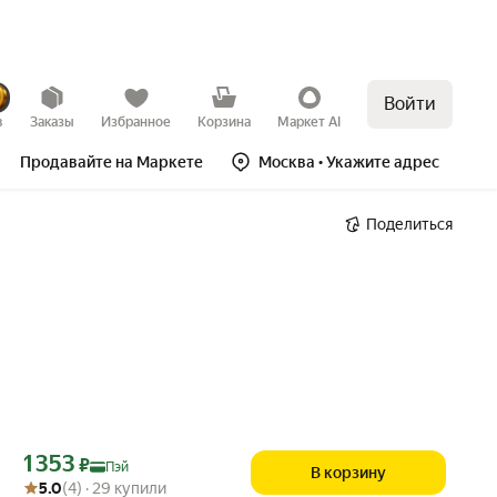
Войти
в
Заказы
Избранное
Корзина
Маркет AI
Продавайте на Маркете
Москва
• Укажите адрес
Поделиться
Цена с картой Яндекс Пэй 1353 ₽ вместо
1 353
₽
Пэй
В корзину
Рейтинг товара: 5.0 из 5
Оценок: (4) · 29 купили
5.0
(4) · 29 купили