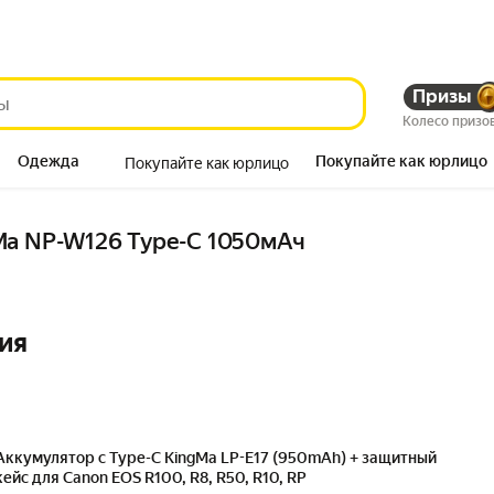
Призы
Колесо призо
Одежда
Покупайте как юрлицо
Покупайте как юрлицо
Продукты
Ma NP-W126 Type-C 1050мАч
ия
Аккумулятор c Type-C KingMa LP-E17 (950mAh) + защитный
кейс для Canon EOS R100, R8, R50, R10, RP