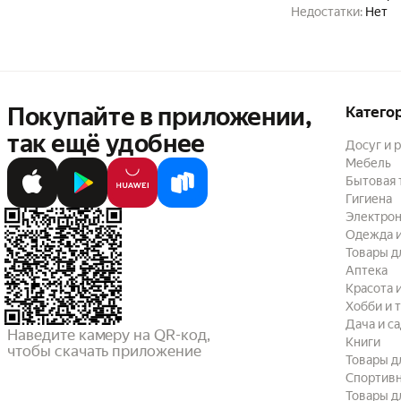
Недостатки:
Нет
Покупайте в приложении,
Катего
так ещё удобнее
Досуг и 
Мебель
Бытовая 
Гигиена
Электрон
Одежда и
Товары д
Аптека
Красота 
Хобби и 
Дача и с
Наведите камеру на QR-код,

Книги
чтобы скачать приложение
Товары д
Спортив
Товары д