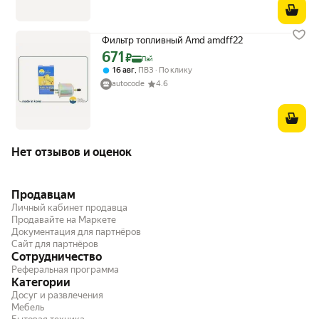
Фильтр топливный Amd amdff22
671
Цена с картой Яндекс Пэй 671 ₽ вместо
₽
Пэй
,
16 авг
ПВЗ
По клику
autocode
4.6
Нет отзывов и оценок
Продавцам
Личный кабинет продавца
Продавайте на Маркете
Документация для партнёров
Сайт для партнёров
Сотрудничество
Реферальная программа
Категории
Досуг и развлечения
Мебель