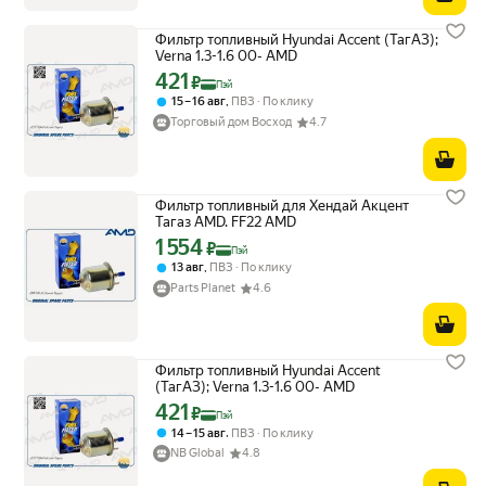
Фильтр топливный Hyundai Accent (ТагАЗ);
Verna 1.3-1.6 00- AMD
421
Цена с картой Яндекс Пэй 421 ₽ вместо
₽
Пэй
,
15 – 16 авг
ПВЗ
По клику
Торговый дом Восход
4.7
Фильтр топливный для Хендай Акцент
Тагаз AMD. FF22 AMD
1 554
Цена с картой Яндекс Пэй 1554 ₽ вместо
₽
Пэй
,
13 авг
ПВЗ
По клику
Parts Planet
4.6
Фильтр топливный Hyundai Accent
(ТагАЗ); Verna 1.3-1.6 00- AMD
421
Цена с картой Яндекс Пэй 421 ₽ вместо
₽
Пэй
,
14 – 15 авг
ПВЗ
По клику
NB Global
4.8