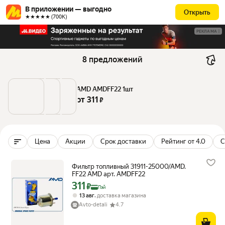
В приложении — выгодно
Открыть
★★★★★ (700К)
РЕКЛАМА
8 предложений
AMD AMDFF22 1шт
от 
311
 ₽
Цена
Акции
Срок доставки
Рейтинг от 4.0
С
Фильтр топливный 31911-25000/AMD.
FF22 AMD арт. AMDFF22
311
Цена с картой Яндекс Пэй 311 ₽ вместо
₽
Пэй
,
13 авг
доставка магазина
Avto-detali
4.7