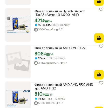
Фильтр топливный Hyundai Accent
(ТагАЗ); Verna 1.3-1.6 00- AMD
421
Цена с картой Яндекс Пэй 421 ₽ вместо
₽
Пэй
,
15 – 16 авг
ПВЗ
По клику
ООО Санрайз
4.7
Фильтр топливный AMD AMD. FF22
808
Цена с картой Яндекс Пэй 808 ₽ вместо
₽
Пэй
,
12 авг
ПВЗ
По клику
ИП Козодоев С.А.
4.7
Фильтр топливный AMD AMD. FF22 AMD
арт. AMD. FF22
810
Цена с картой Яндекс Пэй 810 ₽ вместо
₽
Пэй
,
14 авг
ПВЗ
По клику
АВТО-ПЛЕЙС
4.7