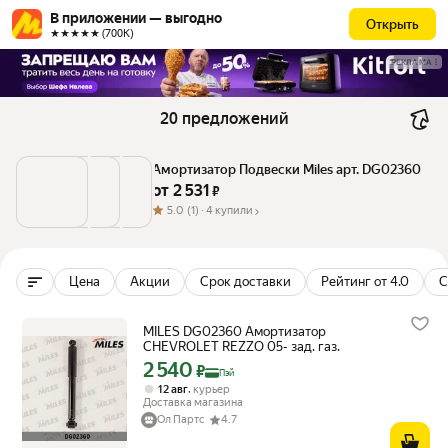
В приложении — выгодно
Открыть
★★★★★ (700К)
РЕКЛАМА
20 предложений
Амортизатор Подвески Miles арт. DG02360
от 
2 531
 ₽
5.0
(1) ·
4 купили
Цена
Акции
Срок доставки
Рейтинг от 4.0
С
MILES DG02360 Амортизатор
CHEVROLET REZZO 05- зад. газ.
2 540
Цена с картой Яндекс Пэй 2540 ₽ вместо
₽
Пэй
,
12 авг
курьер
Доставка магазина
Ол Партс
4.7