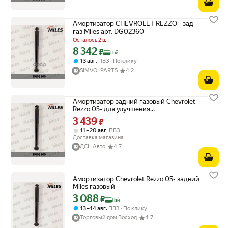
Амортизатор CHEVROLET REZZO - зад
газ Miles арт. DG02360
Осталось 2 шт
8 342
Цена с картой Яндекс Пэй 8342 ₽ вместо
₽
Пэй
,
13 авг
ПВЗ
По клику
SIMVOLPARTS
4.2
Амортизатор задний газовый Chevrolet
Rezzo 05- для улучшения
управляемости.
3 439
Цена 3439 ₽ вместо
₽
,
11 – 20 авг
ПВЗ
Доставка магазина
ДСН Авто
4.7
Амортизатор Chevrolet Rezzo 05- задний
Miles газовый
3 088
Цена с картой Яндекс Пэй 3088 ₽ вместо
₽
Пэй
,
13 – 14 авг
ПВЗ
По клику
Торговый дом Восход
4.7