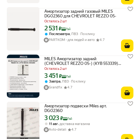
Амортизатор задний газовый MILES
DG02360 для CHEVROLET REZZO 05-
Осталось 2 шт
2 531
Цена с картой Яндекс Пэй 2531 ₽ вместо
₽
Пэй
,
Послезавтра
ПВЗ
По клику
PARTKOM - для людей и авто
4.7
MILES Амортизатор задний
(CHEVROLET REZZO 05-) (KYB 553339)
DG02360
Осталось 2 шт
3 451
Цена с картой Яндекс Пэй 3451 ₽ вместо
₽
Пэй
,
Завтра
ПВЗ
По клику
Grandfix
4.7
Амортизатор подвески Miles арт.
DG02360
3 023
Цена с картой Яндекс Пэй 3023 ₽ вместо
₽
Пэй
,
11 авг
доставка магазина
Avto-detali
4.7