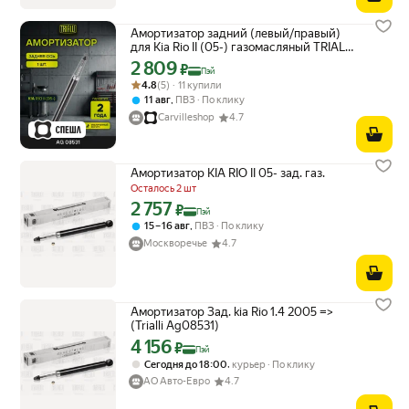
Амортизатор задний (левый/правый)
для Kia Rio II (05-) газомасляный TRIALLI
AG 08531
2 809
Цена с картой Яндекс Пэй 2809 ₽ вместо
₽
Пэй
Рейтинг товара: 4.8 из 5
Оценок: (5) · 11 купили
4.8
(5) · 11 купили
,
11 авг
ПВЗ
По клику
Carvilleshop
4.7
Амортизатор KIA RIO II 05- зад. газ.
Осталось 2 шт
2 757
Цена с картой Яндекс Пэй 2757 ₽ вместо
₽
Пэй
,
15 – 16 авг
ПВЗ
По клику
Москворечье
4.7
Амортизатор Зад. kia Rio 1.4 2005 =>
(Trialli Ag08531)
4 156
Цена с картой Яндекс Пэй 4156 ₽ вместо
₽
Пэй
,
Сегодня до 18:00
курьер
По клику
АО Авто-Евро
4.7