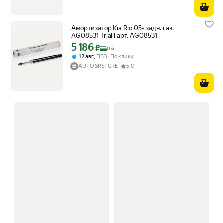
Амортизатор Kia Rio 05- задн. газ.
AG08531 Trialli арт. AG08531
5 186
Цена с картой Яндекс Пэй 5186 ₽ вместо
₽
Пэй
,
12 авг
ПВЗ
По клику
AUTO SRSTORE
5.0