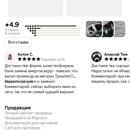
4.9
11 оценок
8 отзывов
Все отзывы
Антон С.
Алексей Тим
13 декабря 2025
2
Достоинства:
фирма, качество👍нужна
Достоинства:
хорошо 
была замена амортов вкруг- повезло, что
Недостатки:
не обна
выпал промокод на магазин Триалли🙂
Комментарий:
при мн
заказал сразу все и заменил
Недостатки:
нет
машину продал, как с
Комментарий:
сейчас выбирать мало из
чего, так что не самый худший вариант
Продавцам
Личный кабинет продавца
Продавайте на Маркете
Документация для партнёров
Сайт для партнёров