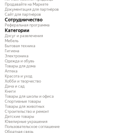
надобности) . Торможение
грыжи, хотя ямы лови
Продавайте на Маркете
Документация для партнёров
прогнозируемое. Я взял 195/55-16 по 4500
сырую погоду дорогу
Сайт для партнёров
за колесо на рынке, в магазине
шумная. Из минусов -
Сотрудничество
закончились 205/50-16 по 4300, ждать
Но поэтому и крепкая
Реферальная программа
надо было неделю, а меня уже и гайцы
постарались.
Категории
достали и жалко было хорошую зимнюю
Досуг и развлечения
ханкук рс2 - за три сезона ни один шип не
Мебель
вылетел при правильной прикатке (размер
Бытовая техника
205/60-16). В общем и целом, кто хочет
Гигиена
взять хорошую летнюю недорогую резину
Электроника
за адекватные деньги - берите а607 ( не
Одежда и обувь
путать с а609, она младше по возрасту и
Товары для дома
хуже по возможностям, а цена ненамного
Аптека
ниже).
Красота и уход
Хобби и творчество
Дача и сад
Книги
Товары для школы и офиса
Спортивные товары
Товары для животных
Строительство и ремонт
Детские товары
Ювелирные украшения
Пользовательское соглашение
Обратная связь