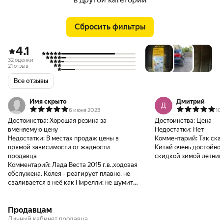
Сбросить фильтры
4.1
32 оценки
21 отзыв
Все отзывы
Имя скрыто
Дмитрий
Д
6 июня 2023
1
Достоинства:
Хорошая резина за
Достоинства:
Цена
вменяемую цену
Недостатки:
Нет
Недостатки:
В местах продаж цены в
Комментарий:
Так ск
прямой зависимости от жадности
Китай очень достойно
продавца
скидкой зимой летний
Комментарий:
Лада Веста 2015 г.в.,ходовая
Долго выбирал себе 
обслужена. Колея - реагирует плавно, не
дёшево и сердито, на
сваливается в неё как Пирелли; не шумит
Зарулем, где данная 
как Йокогама; мягкая, но с крепким
крепким середняком,
бортом, не так как бриджстоун. Дорогу
именитые бренды. Как
Продавцам
держит хорошо, я конечно не гонщик, но на
крепкая и износостой
160 всё прекрасно(быстрее не езжу, нет
на низком профиле не
Личный кабинет продавца