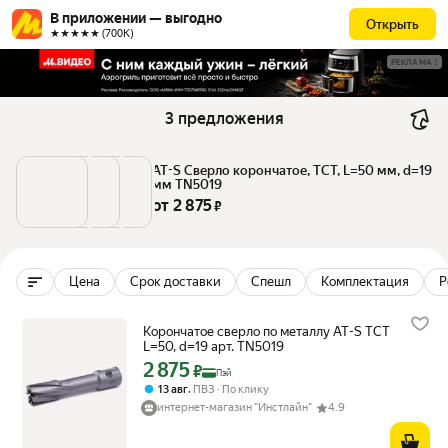
В приложении — выгодно
Открыть
★★★★★ (700К)
РЕКЛАМА
3 предложения
AT-S Сверло корончатое, TCT, L=50 мм, d=19 
мм TN5019
от 
2 875
 ₽
Цена
Срок доставки
Спешл
Комплектация
Р
Корончатое сверло по металлу AT-S TCT
L=50, d=19 арт. TN5019
2 875
Цена с картой Яндекс Пэй 2875 ₽ вместо
₽
Пэй
,
13 авг
ПВЗ
По клику
интернет-магазин "Инстлайн"
4.9