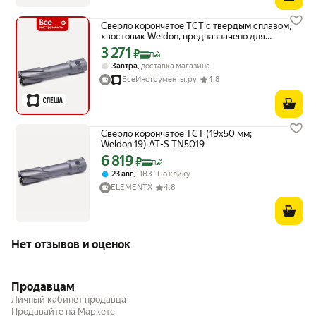
Сверло корончатое TCT с твердым сплавом,
хвостовик Weldon, предназначено для
точного металлорежущего сверления
3 271
Цена с картой Яндекс Пэй 3271 ₽ вместо
₽
Пэй
,
Завтра
доставка магазина
ВсеИнструменты.ру
4.8
Сверло корончатое TCT (19х50 мм;
Weldon 19) AT-S TN5019
6 819
Цена с картой Яндекс Пэй 6819 ₽ вместо
₽
Пэй
,
23 авг
ПВЗ
По клику
ELEMENTX
4.8
Нет отзывов и оценок
Продавцам
Личный кабинет продавца
Продавайте на Маркете