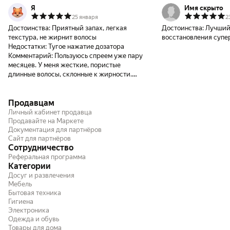
Я
Имя скрыто
25 января
2
Достоинства:
Приятный запах, легкая
Достоинства:
Лучший 
текстура, не жирнит волосы
восстановления супер
Недостатки:
Тугое нажатие дозатора
Комментарий:
Пользуюсь спреем уже пару
месяцев. У меня жесткие, пористые
длинные волосы, склонные к жирности.
После применения спрея становятся
сильно мягче, не как шелк конечно, но для
Продавцам
меня это действительно ощутимо. Имеет
легкий накопительный эффект, после того
Личный кабинет продавца
как я начала его использовать, волосы
Продавайте на Маркете
Документация для партнёров
стали помягче сразу после мытья, ещё до
Сайт для партнёров
его нанесения (остальной уход не
Сотрудничество
менялся). Наношу спрей по всей длине
Реферальная программа
волос, понравилось что он не жирнит
Категории
волосы, но немного утяжеляет их (но для
Досуг и развлечения
меня это как плюс). Так же хочу отметить
Мебель
что имеет очень приятный запах, который
Бытовая техника
лично мне напоминает кока-колу.
Гигиена
Электроника
Одежда и обувь
Товары для дома