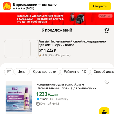
В приложении — выгодно
Открыть
★★★★★ (700К)
РЕКЛАМА
6 предложений
Aussie Несмываемый спрей-кондиционер 
для очень сухих волос
от 
1 222
 ₽
4.8
(23) ·
145 купили
Цена
Срок доставки
Рейтинг от 4.0
Способ дост
Кондиционер для волос Aussie
Несмываемый Cпрей, Для очень сухих
волос, 250 мл
1 233
Цена с картой Яндекс Пэй 1233 ₽ вместо
₽
Пэй
,
11 авг
ПВЗ
По клику
Юмитой
4.8