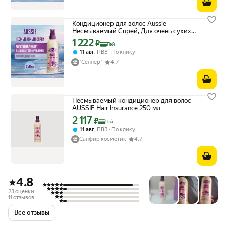
Кондиционер для волос Aussie
Несмываемый Cпрей, Для очень сухих
волос, 250 мл
1 222
Цена с картой Яндекс Пэй 1222 ₽ вместо
₽
Пэй
,
11 авг
ПВЗ
По клику
"Селлер"
4.7
Несмываемый кондиционер для волос
AUSSIE Hair Insurance 250 мл
2 117
Цена с картой Яндекс Пэй 2117 ₽ вместо
₽
Пэй
,
11 авг
ПВЗ
По клику
Сапфир косметик
4.7
4.8
23 оценки
11 отзывов
Все отзывы