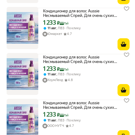
Кондиционер для волос Aussie
Несмываемый Cпрей, Для очень сухих
волос, 250 мл
1 233
Цена с картой Яндекс Пэй 1233 ₽ вместо
₽
Пэй
,
11 авг
ПВЗ
По клику
Юмаркет
4.7
Кондиционер для волос Aussie
Несмываемый Cпрей, Для очень сухих
волос, 250 мл
1 233
Цена с картой Яндекс Пэй 1233 ₽ вместо
₽
Пэй
,
11 авг
ПВЗ
По клику
ХоумЛенд
4.8
Кондиционер для волос Aussie
Несмываемый Cпрей, Для очень сухих
волос, 250 мл
1 233
Цена с картой Яндекс Пэй 1233 ₽ вместо
₽
Пэй
,
11 авг
ПВЗ
По клику
ООО НУТЧ
4.7