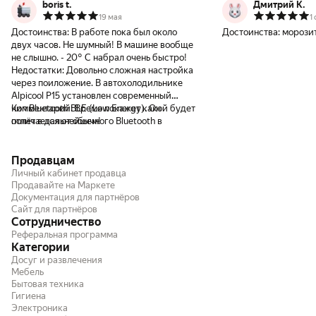
boris t.
Дмитрий К.
19 мая
1
Достоинства:
В работе пока был около
Достоинства:
морозит
двух часов. Не шумный! В машине вообще
не слышно. - 20° С набрал очень быстро!
Недостатки:
Довольно сложная настройка
через поиложение. В автохолодильнике
Alpicool P15 установлен современный
чип Bluetooth BLE (Low Energy). Он
Комментарий:
Время покажет какой будет
отличается от обычного Bluetooth в
полёт в дальнейшем!
наушниках, колонках или часах. Bluetooth
BLE (энергосберегающий) работает в
Продавцам
режиме «маяка». Смартфон общается с
ним напрямую через встроенный код в
Личный кабинет продавца
приложении. Система Android или iOS не
Продавайте на Маркете
Документация для партнёров
добавляет такие приборы в общий список
Сайт для партнёров
устройств на телефоне, чтобы не
Сотрудничество
перегружать память телефона. Тем не
Реферальная программа
менее, для сопряжения с телефоном
Категории
необходимо в Bluetooth настройках
Досуг и развлечения
отключить ранее подключённый гаджет и
Мебель
активировать геолокацию (GPS Локация).
Бытовая техника
Тем не менее, поставил пять звёзд!
Гигиена
Электроника