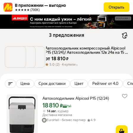
В приложении — выгодно
Открыть
★★★★★ (700К)
РЕКЛАМА
3 предложения
Автохолодильник компрессорный Alpicool 
P15 (12/24)/ Автохолодильник 12в 24в на 15 
литров
от 
18 810
 ₽
5.0
(2) ·
4 купили
Цена
Срок доставки
Цвет
Рейтинг от 4.0
Сп
Автохолодильник Alpicool P15 (12/24)
18 810
Цена с картой Яндекс Пэй 18810 ₽ вместо
₽
Пэй
,
14 авг
курьер
Доставка магазина
EuroHall - бизнес партнер
4.9