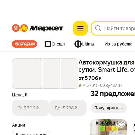
Яндекс
Яндекс
Все хиты
Спешл
Ultima
Из-за рубежа
Дом
Ремонт
Детям
Красота
Электроника
Автокормушка для 
сутки, Smart Life,
от 
5 706
 ₽
4.5
(31) ·
83 купили
32 предложе
Цена, ₽
Сортировка товаров
От 5 706 ₽
До 15 738 ₽
Популярные
Акции
Баллы за отзыв