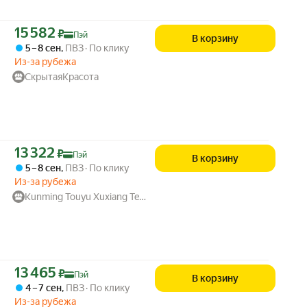
Цена с картой Яндекс Пэй 15582 ₽ вместо
15 582
₽
Пэй
В корзину
5 – 8 сен
,
ПВЗ
По клику
Из-за рубежа
СкрытаяКрасота
Цена с картой Яндекс Пэй 13322 ₽ вместо
13 322
₽
Пэй
В корзину
5 – 8 сен
,
ПВЗ
По клику
Из-за рубежа
Kunming Touyu Xuxiang Technology Co., Ltd
Цена с картой Яндекс Пэй 13465 ₽ вместо
13 465
₽
Пэй
В корзину
4 – 7 сен
,
ПВЗ
По клику
Из-за рубежа