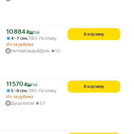
Цена с картой Яндекс Пэй 10884 ₽ вместо
10 884
₽
Пэй
В корзину
4 – 7 сен
,
ПВЗ
По клику
Из-за рубежа
УютНаКаждыйДень
1.0
Цена с картой Яндекс Пэй 11570 ₽ вместо
11 570
₽
Пэй
В корзину
5 – 8 сен
,
ПВЗ
По клику
Из-за рубежа
Душа Китая
3.7