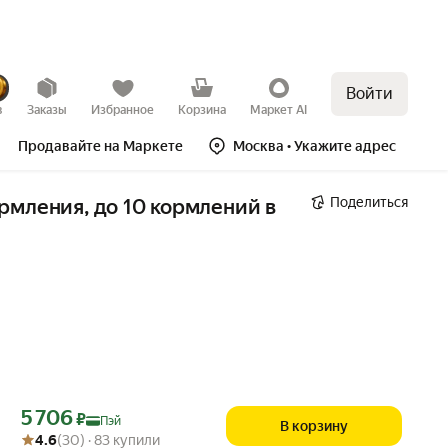
Войти
в
Заказы
Избранное
Корзина
Маркет AI
Продавайте на Маркете
Москва
• Укажите адрес
Поделиться
рмления, до 10 кормлений в 
Цена с картой Яндекс Пэй 5706 ₽ вместо
5 706
₽
Пэй
В корзину
Рейтинг товара: 4.6 из 5
Оценок: (30) · 83 купили
4.6
(30) · 83 купили