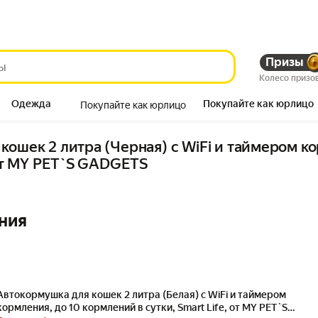
Призы
Колесо призо
Одежда
Покупайте как юрлицо
Покупайте как юрлицо
Продукты
кошек 2 литра (Черная) с WiFi и таймером ко
 от MY PET`S GADGETS
ния
Автокормушка для кошек 2 литра (Белая) с WiFi и таймером
кормления, до 10 кормлений в сутки, Smart Life, от MY PET`S