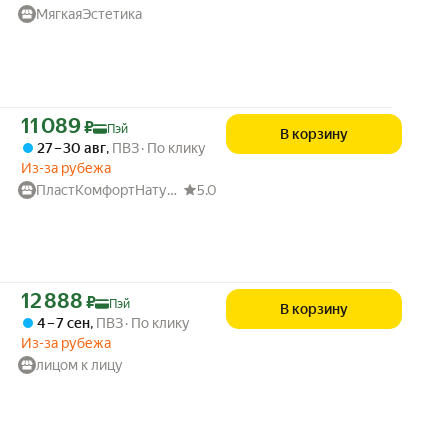
МягкаяЭстетика
Цена с картой Яндекс Пэй 11089 ₽ вместо
11 089
₽
Пэй
В корзину
27 – 30 авг
,
ПВЗ
По клику
Из-за рубежа
ПластКомфортНатура
5.0
Цена с картой Яндекс Пэй 12888 ₽ вместо
12 888
₽
Пэй
В корзину
4 – 7 сен
,
ПВЗ
По клику
Из-за рубежа
лицом к лицу