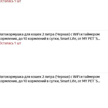
GADGETS
Осталась 1 шт
Автокормушка для кошек 2 литра (Черная) с WiFi и таймером
кормления, до 10 кормлений в сутки, Smart Life, от MY PET`S
GADGETS
Осталась 1 шт
Автокормушка для кошек 2 литра (Черная) с WiFi и таймером
кормления, до 10 кормлений в сутки, Smart Life, от MY PET`S
GADGETS