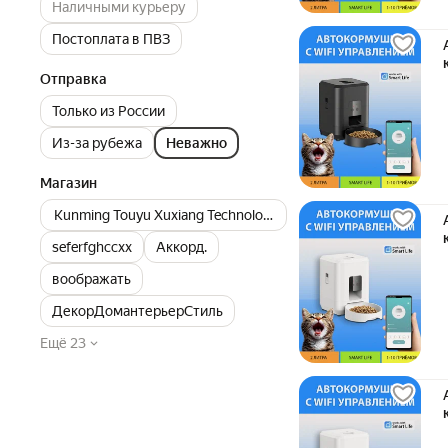
Наличными курьеру
Постоплата в ПВЗ
Отправка
Только из России
Из-за рубежа
Неважно
Магазин
Kunming Touyu Xuxiang Technology Co., Ltd
seferfghccxx
Аккорд.
воображать
ДекорДомантерьерСтиль
Ещё 23