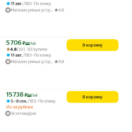
11 авг
,
ПВЗ
По клику
Магазин умных устройств "Мой питомец"
4.8
Цена с картой Яндекс Пэй 5706 ₽ вместо
5 706
₽
Пэй
В корзину
Рейтинг товара: 4.6 из 5
Оценок: (30) · 83 купили
4.6
(30) · 83 купили
11 авг
,
ПВЗ
По клику
Магазин умных устройств "Мой питомец"
4.8
Цена с картой Яндекс Пэй 15738 ₽ вместо
15 738
₽
Пэй
В корзину
5 – 8 сен
,
ПВЗ
По клику
Из-за рубежа
ЭстетикаДня