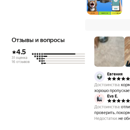
Отзывы и вопросы
4.5
31 оценка
16 отзывов
Евгения
Достоинства:
кормуш
хорошо пропускает
Eva E.
Достоинства:
отли
проверить, покорми
Недостатки:
не об