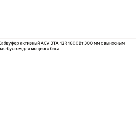
Сабвуфер активный ACV BTA-12R 1600Вт 300 мм с выносным
бас-бустом для мощного баса