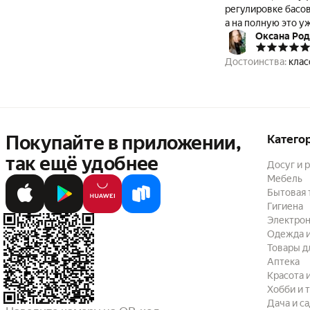
регулировке басов
а на полную это у
Оксана Ро
Достоинства:
клас
Покупайте в приложении,
Катего
так ещё удобнее
Досуг и 
Мебель
Бытовая 
Гигиена
Электрон
Одежда и
Товары д
Аптека
Красота 
Хобби и 
Дача и с