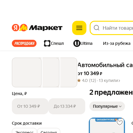
Яндекс
Яндекс
Все хиты
Спешл
Ultima
Из-за рубежа
Дом
Ремонт
Детям
Красота
Электроника
Автомобильный са
от 
10 349
 ₽
4.0
(12) ·
13 купили
2 предложен
Цена, ₽
Сортировка товаров
От 10 349 ₽
До 13 334 ₽
Популярные
Срок доставки
Экспресс
Сегодня