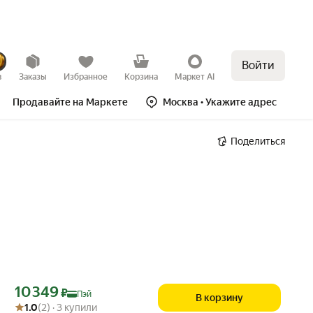
Войти
в
Заказы
Избранное
Корзина
Маркет AI
Продавайте на Маркете
Москва
• Укажите адрес
Поделиться
Цена с картой Яндекс Пэй 10349 ₽ вместо
10 349
₽
Пэй
В корзину
Рейтинг товара: 1.0 из 5
Оценок: (2) · 3 купили
1.0
(2) · 3 купили