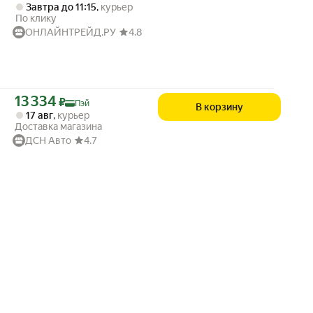
Завтра до 11:15
,
курьер
По клику
ОНЛАЙНТРЕЙД.РУ
4.8
Цена с картой Яндекс Пэй 13334 ₽ вместо
13 334
₽
Пэй
В корзину
17 авг
,
курьер
Доставка магазина
ДСН Авто
4.7