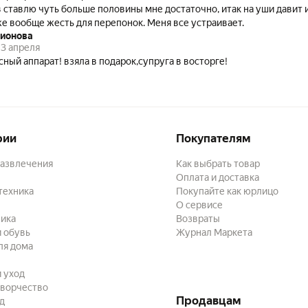
 ставлю чуть больше половины мне достаточно, итак на уши давит и
же вообще жесть для перепонок. Меня все устраивает.
дионова
3 апреля
сный аппарат! взяла в подарок,супруга в восторге!
рии
Покупателям
развлечения
Как выбрать товар
Оплата и доставка
техника
Покупайте как юрлицо
О сервисе
ика
Возвраты
 обувь
Журнал Маркета
ля дома
и уход
творчество
Продавцам
ад