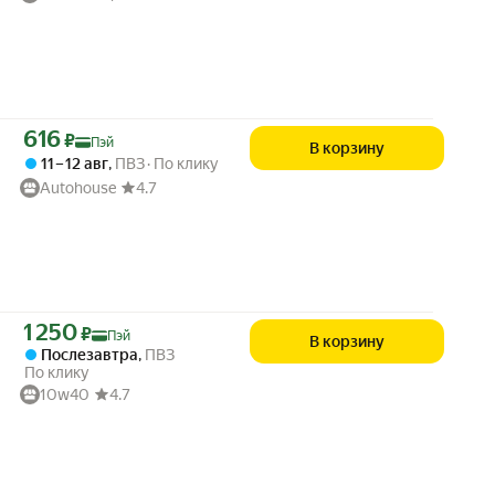
Цена с картой Яндекс Пэй 616 ₽ вместо
616
₽
Пэй
В корзину
11 – 12 авг
,
ПВЗ
По клику
Autohouse
4.7
Цена с картой Яндекс Пэй 1250 ₽ вместо
1 250
₽
Пэй
В корзину
Послезавтра
,
ПВЗ
По клику
10w40
4.7