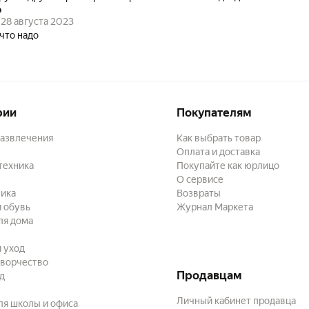
о
28 августа 2023
 что надо
рии
Покупателям
развлечения
Как выбрать товар
Оплата и доставка
техника
Покупайте как юрлицо
О сервисе
ика
Возвраты
 обувь
Журнал Маркета
ля дома
и уход
творчество
Продавцам
ад
Личный кабинет продавца
ля школы и офиса