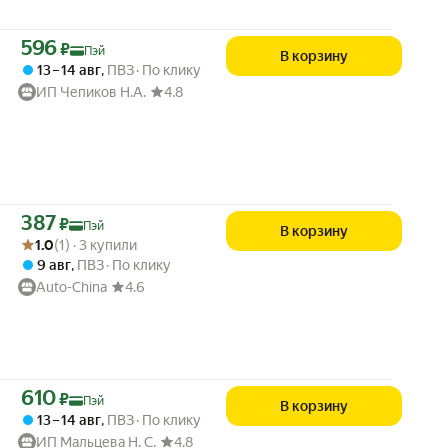
Цена с картой Яндекс Пэй 596 ₽ вместо
596
₽
Пэй
В корзину
13 – 14 авг
,
ПВЗ
По клику
ИП Чепиков Н.А.
4.8
Цена с картой Яндекс Пэй 387 ₽ вместо
387
₽
Пэй
В корзину
Рейтинг товара: 1.0 из 5
Оценок: (1) · 3 купили
1.0
(1) · 3 купили
9 авг
,
ПВЗ
По клику
Auto-China
4.6
Цена с картой Яндекс Пэй 610 ₽ вместо
610
₽
Пэй
В корзину
13 – 14 авг
,
ПВЗ
По клику
ИП Мальцева Н. С.
4.8