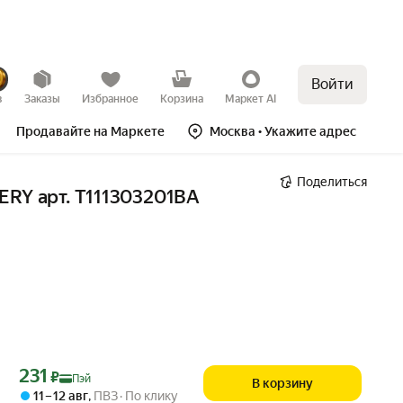
Войти
в
Заказы
Избранное
Корзина
Маркет AI
Продавайте на Маркете
Москва
• Укажите адрес
Поделиться
ERY арт. T111303201BA
Цена с картой Яндекс Пэй 231 ₽ вместо
231
₽
Пэй
В корзину
11 – 12 авг
,
ПВЗ
По клику