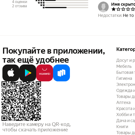
4 оценки
Имя скрыт
2 отзыва
Недостатки:
Не то
Покупайте в приложении,
Катего
так ещё удобнее
Досуг и 
Мебель
Бытовая 
Гигиена
Электрон
Одежда и
Товары д
Аптека
Красота 
Хобби и 
Дача и с
Наведите камеру на QR-код,

Книги
чтобы скачать приложение
Товары д