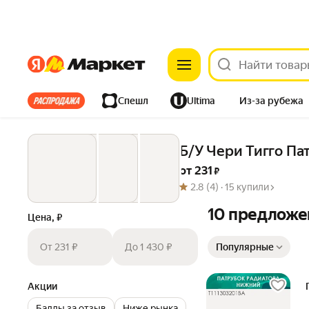
Яндекс
Яндекс
Все хиты
Спешл
Ultima
Из-за рубежа
Дом
Ремонт
Детям
Красота
Электроника
Б/У Чери Тигго Па
от 
231
 ₽
2.8
(4) ·
15 купили
10 предложе
Цена, ₽
Сортировка товаров
От 231 ₽
До 1 430 ₽
Популярные
Акции
Баллы за отзыв
Ниже рынка