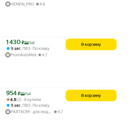
HEMEN_PRO
4.6
Цена с картой Яндекс Пэй 1430 ₽ вместо
1 430
₽
Пэй
В корзину
9 авг
,
ПВЗ
По клику
PromAvtoMsk
4.7
Цена с картой Яндекс Пэй 954 ₽ вместо
954
₽
Пэй
В корзину
Рейтинг товара: 4.5 из 5
Оценок: (2) · 8 купили
4.5
(2) · 8 купили
9 авг
,
ПВЗ
По клику
PARTKOM - для людей и авто
4.7