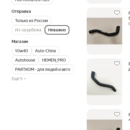
Отправка
Только из России
Из-за рубежа
Неважно
Магазин
10w40
Auto-China
Autohouse
HEMEN_PRO
PARTKOM - для людей и авто
Ещё 5