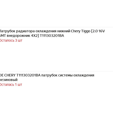
Патрубок радиатора охлаждения нижний Chery Tiggo [2.0 16V
5MT внедорожник 4X2] T111303201BA
Осталось 3 шт
OE CHERY T111303201BA патрубок системы охлаждения
резиновый
Осталась 1 шт