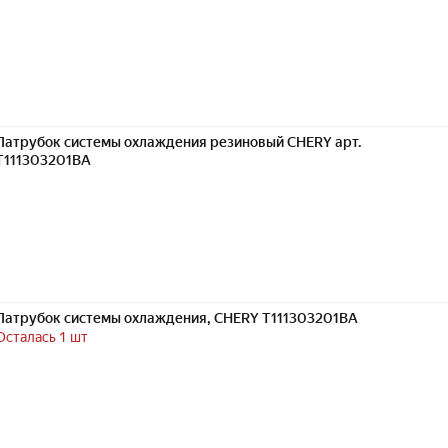
Патрубок системы охлаждения резиновый CHERY арт.
T111303201BA
Патрубок системы охлаждения, CHERY T111303201BA
Осталась 1 шт