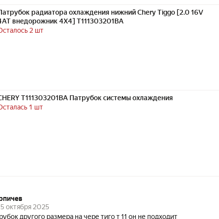
Патрубок радиатора охлаждения нижний Chery Tiggo [2.0 16V
4AT внедорожник 4X4] T111303201BA
Осталось 2 шт
CHERY T111303201BA Патрубок системы охлаждения
Осталась 1 шт
рпичев
5 октября 2025
рубок другого размера на чере тиго т 11 он не подходит