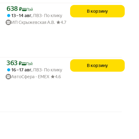
Цена с картой Яндекс Пэй 638 ₽ вместо
638
₽
Пэй
В корзину
13 – 14 авг
,
ПВЗ
По клику
ИП Скрыжевская А.В.
4.7
Цена с картой Яндекс Пэй 363 ₽ вместо
363
₽
Пэй
В корзину
16 – 17 авг
,
ПВЗ
По клику
АвтоСфера - ЕМЕХ
4.6