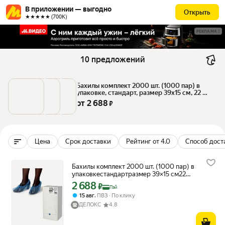
В приложении — выгодно
Открыть
★★★★★ (700К)
РЕКЛАМА
10 предложений
Бахилы комплект 2000 шт. (1000 пар) в 
упаковке, стандарт, размер 39х15 см, 22 
мкм, 3 г, ПНД, LAIMA, 630718
от 
2 688
 ₽
Цена
Срок доставки
Рейтинг от 4.0
Способ дост
Бахилы комплект 2000 шт. (1000 пар) в
упаковкестандартразмер 39×15 см22
мкм3 гПНДLAIMA630718
2 688
Цена с картой Яндекс Пэй 2688 ₽ вместо
₽
Пэй
,
15 авг
ПВЗ
По клику
ДЕЛОКС
4.8