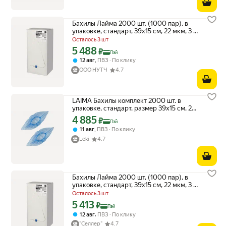
Бахилы Лайма 2000 шт, (1000 пар), в
упаковке, стандарт, 39х15 см, 22 мкм, 3 г,
ПНД
Осталось 3 шт
5 488
Цена с картой Яндекс Пэй 5488 ₽ вместо
₽
Пэй
,
12 авг
ПВЗ
По клику
ООО НУТЧ
4.7
LAIMA Бахилы комплект 2000 шт. в
упаковке, стандарт, размер 39х15 см, 20
мкм, 630718
4 885
Цена с картой Яндекс Пэй 4885 ₽ вместо
₽
Пэй
,
11 авг
ПВЗ
По клику
Leki
4.7
Бахилы Лайма 2000 шт, (1000 пар), в
упаковке, стандарт, 39х15 см, 22 мкм, 3 г,
ПНД
Осталось 3 шт
5 413
Цена с картой Яндекс Пэй 5413 ₽ вместо
₽
Пэй
,
12 авг
ПВЗ
По клику
"Селлер"
4.7