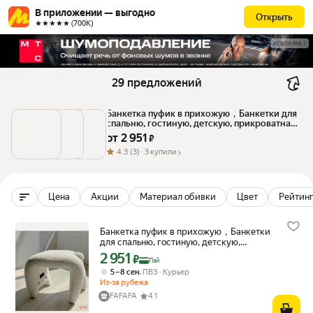
В приложении — выгодно
Открыть
★★★★★ (700К)
РЕКЛАМА
29 предложений
Банкетка пуфик в прихожую，Банкетки для 
спальню, гостиную, детскую, прикроватная 
прямоугольная, мягкая, мебель 
от 
2 951
 ₽
минимализм для квартиры дачи 
дома,60*43*33, Мех искусственный, ПВХ, 
4.3
(3) ·
3 купили
пластик, пенопласт, ткань, 60х33х43 см
Цена
Акции
Материал обивки
Цвет
Рейтинг
Банкетка пуфик в прихожую，Банкетки
для спальню, гостиную, детскую,
прикроватная прямоугольная, мягкая,
2 951
Цена с картой Яндекс Пэй 2951 ₽ вместо
₽
Пэй
мебель минимализм для квартиры дачи
,
5 – 8 сен
ПВЗ
Курьер
дома,60*43*33, Мех искусственный,
Из-за рубежа
ПВХ, пластик, пенопласт, ткань,
60х33х43 см
FAFAFA
4.1