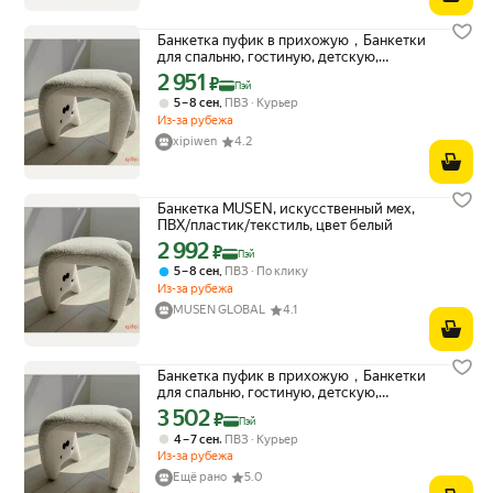
Банкетка пуфик в прихожую，Банкетки
для спальню, гостиную, детскую,
прикроватная прямоугольная, мягкая,
2 951
Цена с картой Яндекс Пэй 2951 ₽ вместо
₽
Пэй
мебель минимализм для квартиры дачи
,
5 – 8 сен
ПВЗ
Курьер
дома,60*43*33, Мех искусственный,
Из-за рубежа
ПВХ, пластик, пенопласт, ткань,
60х33х43 см
xipiwen
4.2
Банкетка MUSEN, искусственный мех,
ПВХ/пластик/текстиль, цвет белый
2 992
Цена с картой Яндекс Пэй 2992 ₽ вместо
₽
Пэй
,
5 – 8 сен
ПВЗ
По клику
Из-за рубежа
MUSEN GLOBAL
4.1
Банкетка пуфик в прихожую，Банкетки
для спальню, гостиную, детскую,
прикроватная прямоугольная, мягкая,
3 502
Цена с картой Яндекс Пэй 3502 ₽ вместо
₽
Пэй
мебель минимализм для квартиры дачи
,
4 – 7 сен
ПВЗ
Курьер
дома,60*43*33, Мех искусственный,
Из-за рубежа
ПВХ, пластик, пенопласт, ткань,
60х33х43 см
Ещё рано
5.0