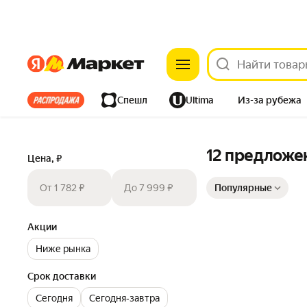
Яндекс
Яндекс
Все хиты
Спешл
Ultima
Из-за рубежа
Дом
Ремонт
Детям
Красота
Электроника
12 предложе
Цена, ₽
Сортировка товаров
От 1 782 ₽
До 7 999 ₽
Популярные
Акции
Ниже рынка
Срок доставки
Сегодня
Сегодня‐завтра