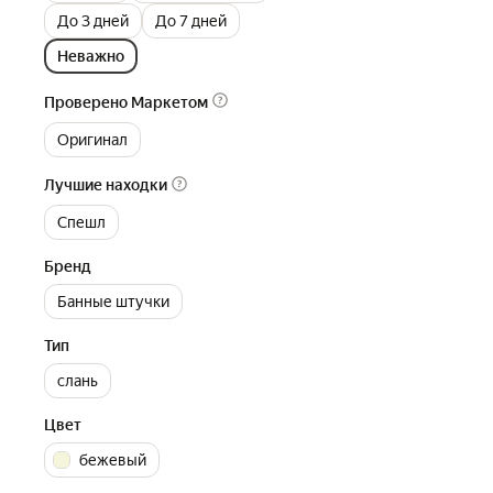
До 3 дней
До 7 дней
Неважно
Проверено Маркетом
Оригинал
Лучшие находки
Спешл
Бренд
Банные штучки
Тип
слань
Цвет
бежевый