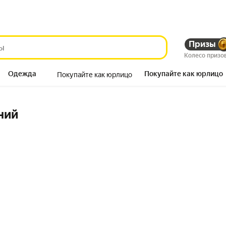
Призы
Колесо призо
Одежда
Покупайте как юрлицо
Покупайте как юрлицо
Продукты
ний