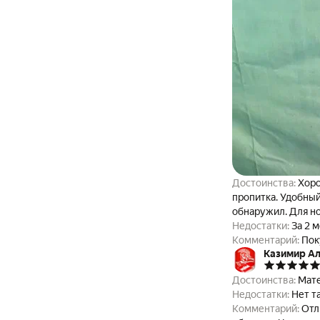
Достоинства:
Хоро
пропитка. Удобный
обнаружил. Для но
Недостатки:
За 2 
Комментарий:
Пок
Казимир А
надо в перерывах 
Рекомендую.
Достоинства:
Мате
Недостатки:
Нет т
Комментарий:
Отл