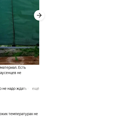
материал. Есть
заусенцев не
 не надо ждать чуда и
ещё
остойкий материал.
оких температурах не