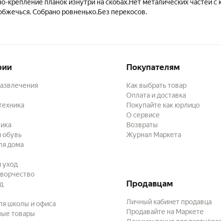
о-крепление планок изнутри на скобах.Нет металических частей 
обжечься. Собрано ровненько.Без перекосов.
рии
Покупателям
развлечения
Как выбрать товар
Оплата и доставка
техника
Покупайте как юрлицо
О сервисе
ика
Возвраты
 обувь
Журнал Маркета
ля дома
и уход
творчество
Продавцам
ад
Личный кабинет продавца
ля школы и офиса
Продавайте на Маркете
ные товары