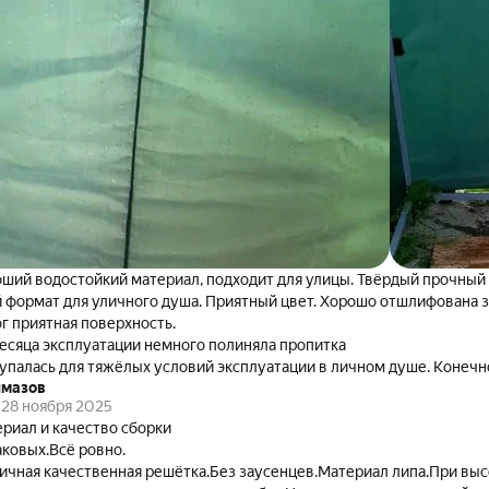
ший водостойкий материал, подходит для улицы. Твёрдый прочный 
 формат для уличного душа. Приятный цвет. Хорошо отшлифована 
г приятная поверхность.
месяца эксплуатации немного полиняла пропитка
упалась для тяжёлых условий эксплуатации в личном душе. Конечно
лмазов
ставить на ребро чтоб просушить. Понравилась, действительно вод
28 ноября 2025
риал и качество сборки
аковых.Всё ровно.
ичная качественная решётка.Без заусенцев.Материал липа.При выс