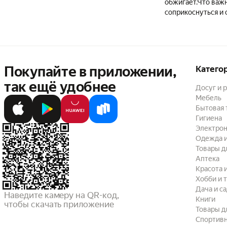
обжигает.Что важн
соприкоснуться и 
Покупайте в приложении,
Катего
так ещё удобнее
Досуг и 
Мебель
Бытовая 
Гигиена
Электрон
Одежда и
Товары д
Аптека
Красота 
Хобби и 
Дача и с
Наведите камеру на QR-код,

Книги
чтобы скачать приложение
Товары д
Спортив