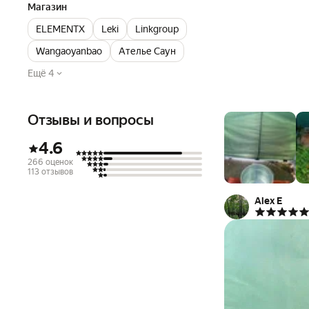
Магазин
ELEMENTX
Leki
Linkgroup
Wangaoyanbao
Ателье Саун
Ещё 4
Отзывы и вопросы
4.6
266 оценок
113 отзывов
Alex E