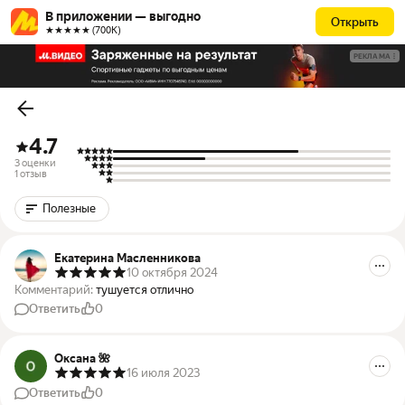
В приложении — выгодно
Открыть
★★★★★ (700К)
РЕКЛАМА
4.7
3 оценки
1 отзыв
Полезные
Екатерина Масленникова
10 октября 2024
Комментарий:
тушуется отлично
Ответить
0
Оксана 🌺
16 июля 2023
Ответить
0