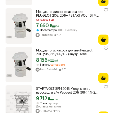
Модуль топливного насоса для
PEUGEOT 206, 206+ / STARTVOLT SFM
2013
Осталось 3 шт
7 660
Цена с картой Яндекс Пэй 7660 ₽ вместо
₽
Пэй
,
Послезавтра
ПВЗ
По клику
Партерра
4.7
Модуль топл. насоса для а/м Peugeot
206 (98-) 1.1i/1.4i/1.6i (внутр. топл.
фильтр) () STARTVOLT арт. SFM2013
8 156
Цена с картой Яндекс Пэй 8156 ₽ вместо
₽
Пэй
,
Завтра
самовывоз
PromAvtoMsk
4.7
STARTVOLT SFM 2013 Модуль топл.
насоса для а/м Peugeot 206 (98-) 1.1i-2.0i
внутр. топл. фильтр STARTVOLT SFM
9 712
Цена с картой Яндекс Пэй 9712 ₽ вместо
₽
Пэй
2013
,
31 авг
курьер
Доставка магазина
ARENA-X
4.9