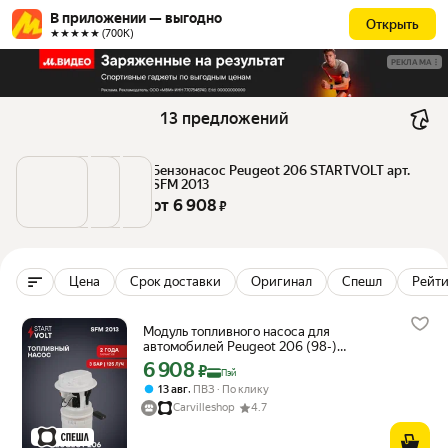
В приложении — выгодно
Открыть
★★★★★ (700К)
РЕКЛАМА
13 предложений
Бензонасос Peugeot 206 STARTVOLT арт. 
SFM 2013
от 
6 908
 ₽
Цена
Срок доставки
Оригинал
Спешл
Рейти
Модуль топливного насоса для
автомобилей Peugeot 206 (98-)
1.1i/1.4i/1.6i (внутр. топл. фильтр) SFM
6 908
Цена с картой Яндекс Пэй 6908 ₽ вместо
₽
Пэй
2013 StartVolt
,
13 авг
ПВЗ
По клику
Carvilleshop
4.7