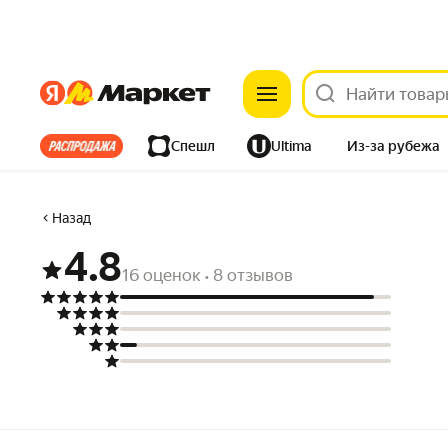
Яндекс
Яндекс
Все хиты
Спешл
Ultima
Из-за рубежа
Дом
Ремонт
Детям
Красота
Электроника
Назад
4.8
16 оценок
8 отзывов
•