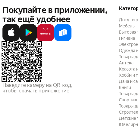
Покупайте в приложении,
Катего
так ещё удобнее
Досуг и 
Мебель
Бытовая 
Гигиена
Электрон
Одежда и
Товары д
Аптека
Красота 
Хобби и 
Дача и с
Наведите камеру на QR-код,

Книги
чтобы скачать приложение
Товары д
Спортив
Товары д
Строител
Детские 
Ювелирн