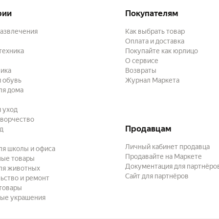
рии
Покупателям
развлечения
Как выбрать товар
Оплата и доставка
техника
Покупайте как юрлицо
О сервисе
ика
Возвраты
 обувь
Журнал Маркета
ля дома
и уход
творчество
Продавцам
ад
Личный кабинет продавца
ля школы и офиса
Продавайте на Маркете
ные товары
Документация для партнёро
ля животных
Сайт для партнёров
ьство и ремонт
товары
ые украшения