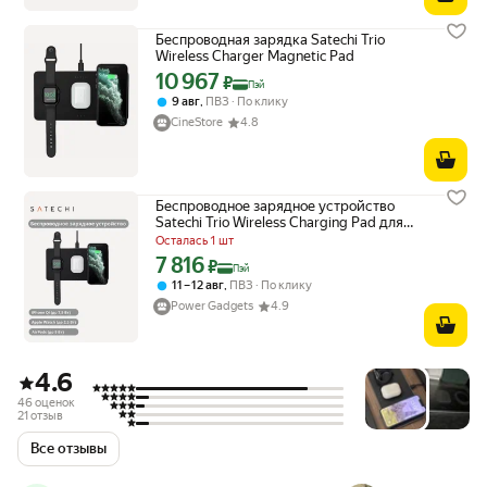
Беспроводная зарядка Satechi Trio
Wireless Charger Magnetic Pad
10 967
Цена с картой Яндекс Пэй 10967 ₽ вместо
₽
Пэй
,
9 авг
ПВЗ
По клику
CineStore
4.8
Беспроводное зарядное устройство
Satechi Trio Wireless Charging Pad для
телефона, часов и наушников (ST-
Осталась 1 шт
X3TWCPM), цвет серый
7 816
Цена с картой Яндекс Пэй 7816 ₽ вместо
₽
Пэй
,
11 – 12 авг
ПВЗ
По клику
Power Gadgets
4.9
4.6
46 оценок
21 отзыв
Все отзывы