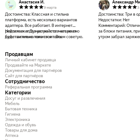
Анастасия И.
Александр М
9 марта
3
Достоинства:
Классная и стильна
Достоинства:
Три в о
платформа, есть несколько вариантов
Недостатки:
Нет
адаптера. Все работает. В интернет
Комментарий:
Отличн
рейтингах этого устройства нет, но оно
Недостатки:
Думаю на этот материал
за блоки питания, пр
действительно того стоит. Всем советую.
будет активно ложиться пыль.
утром забрал заряжен
счастлив
Продавцам
Личный кабинет продавца
Продавайте на Маркете
Документация для партнёров
Сайт для партнёров
Сотрудничество
Реферальная программа
Категории
Досуг и развлечения
Мебель
Бытовая техника
Гигиена
Электроника
Одежда и обувь
Товары для дома
Аптека