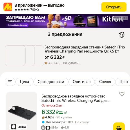
В приложении — выгодно
Открыть
★★★★★ (700К)
РЕКЛАМА
3 предложения
Беспроводная зарядная станция Satechi Trio 
Wireless Charging Pad мощность Qi: 7.5 Вт
от 
6 332
 ₽
4.6
(46) ·
181 купили
Цена
Срок доставки
Оригинал
Спешл
Цвет
Беспроводное зарядное устройство
Satechi Trio Wireless Charging Pad для
телефона, часов и наушников. Цвет
Осталось 2 шт
серый космос.
6 332
Цена с картой Яндекс Пэй 6332 ₽ вместо
₽
Пэй
Рейтинг товара: 4.6 из 5
Оценок: (5) · 28 купили
4.6
(5) · 28 купили
,
Послезавтра
ПВЗ
По клику
diMoll
4.8