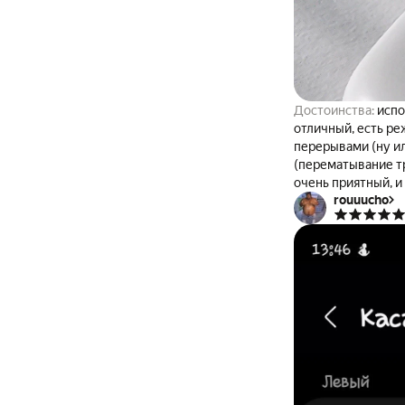
Достоинства:
испо
отличный, есть ре
перерывами (ну и
(перематывание тр
очень приятный, и
rouuucho
и эргономичностью
позволяет слушать
метро, автобусов,
примагничиваются 
выпадают. при это
разумных пределах
что они намокнут. 
карманы острыми у
позволяет чаще чи
Недостатки:
даже 
могут неравномерн
протирать.