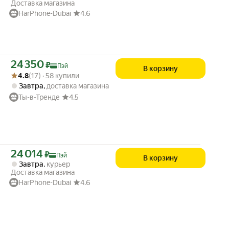
Доставка магазина
HarPhone-Dubai
4.6
Цена с картой Яндекс Пэй 24350 ₽ вместо
24 350
₽
Пэй
В корзину
Рейтинг товара: 4.8 из 5
Оценок: (17) · 58 купили
4.8
(17) · 58 купили
Завтра
,
доставка магазина
Ты-в-Тренде
4.5
Цена с картой Яндекс Пэй 24014 ₽ вместо
24 014
₽
Пэй
В корзину
Завтра
,
курьер
Доставка магазина
HarPhone-Dubai
4.6