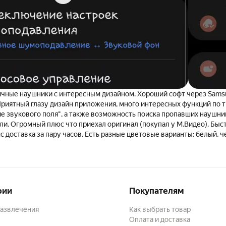
омендую, лучшее приобретение за последние 5 лет в части компакт
чные наушники с интересным дизайном. Хороший софт через Samsun
Приятный глазу дизайн приложения, много интересных функций по 
ие звукового поля", а также возможность поиска пропавших наушник
и. Огромный плюс что приехал оригинал (покупал у М.Видео). Быс
телефону. Экспресс доставка за пару часов. Есть разные цветовые вари
т кастомной настройки эквалайзера, только готовые пресеты. Так что
енний эквалайзер телефона. Грустно. 2. Слишком большое поле для
порный минус, но имеем что имеем, так что при попытке поправить 
или не переключить режим шумоподавления практически невозможно
 же кастомно настроить тапы и функцию удержания пальца на науш
рии
Покупателям
ь на одном наушнике смену режима шумоподавления удержанием пал
держанием уменьшение громкости? Не получится. Только на обоих
развлечения
Как выбрать товар
ибо изменение громкости. Я уже не говорю о том, что и изменить 
Оплата и доставка
же невозможно. Хотите поставить трек на паузу: ТОЛЬКО 1 тап. Ни