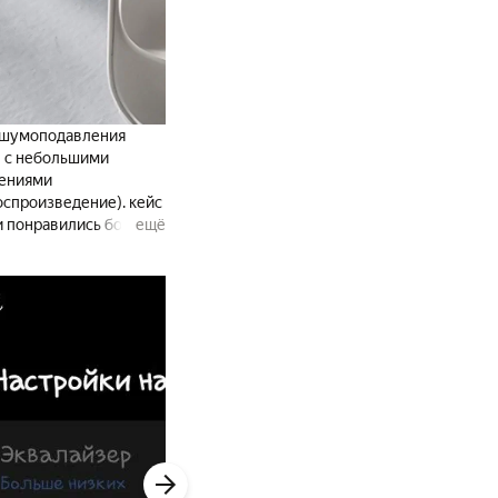
м шумоподавления
в с небольшими
вениями
оспроизведение). кейс
ти понравились больше
ещё
ое шумоподавление
иях. классно для
людей.
е потрясти, - не
 не боятся воды (в
ванне и не страшно,
 и не протирает
мбюшур), что
ваться и тогда они
то надо чаще