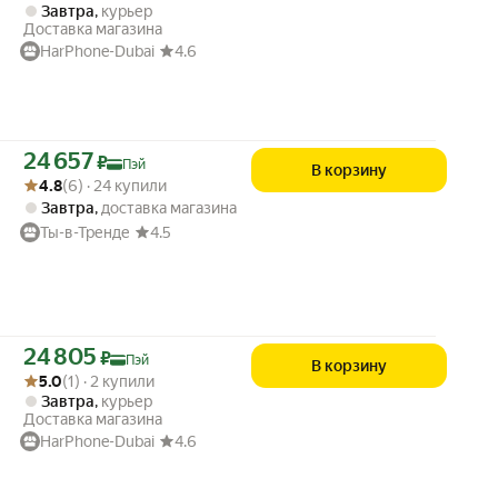
Завтра
,
курьер
Доставка магазина
HarPhone-Dubai
4.6
Цена с картой Яндекс Пэй 24657 ₽ вместо
24 657
₽
Пэй
В корзину
Рейтинг товара: 4.8 из 5
Оценок: (6) · 24 купили
4.8
(6) · 24 купили
Завтра
,
доставка магазина
Ты-в-Тренде
4.5
Цена с картой Яндекс Пэй 24805 ₽ вместо
24 805
₽
Пэй
В корзину
Рейтинг товара: 5.0 из 5
Оценок: (1) · 2 купили
5.0
(1) · 2 купили
Завтра
,
курьер
Доставка магазина
HarPhone-Dubai
4.6