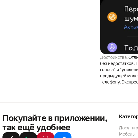
Комментарий:
рек
Достоинства:
Отли
без недостатков. 
голоса" и "усилен
предыдущей модел
Недостатки:
1. Не
через них и внутр
наушниках. Тоже с
остановить трек 
возможности опять
Покупайте в приложении,
Катего
Нужно вам сделат
так ещё удобнее
примеру тем же у
Досуг и 
шумоподавления, л
Мебель
разные функции то