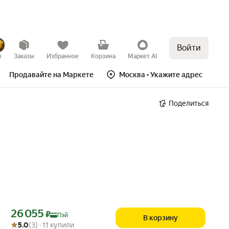
Войти
в
Заказы
Избранное
Корзина
Маркет AI
Продавайте на Маркете
Москва
• Укажите адрес
Поделиться
Цена с картой Яндекс Пэй 26055 ₽ вместо
26 055
₽
Пэй
В корзину
Рейтинг товара: 5.0 из 5
Оценок: (3) · 11 купили
5.0
(3) · 11 купили