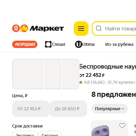
Яндекс
Яндекс
Все хиты
Спешл
Ultima
Из-за рубежа
Дом
Ремонт
Детям
Красота
Электроника
Беспроводные нау
от 
22 452
 ₽
4.8
(16.6K) ·
31.7K купили
8 предложе
Цена, ₽
Сортировка товаров
От 22 452 ₽
До 26 650 ₽
Популярные
Срок доставки
Экспресс
Сегодня