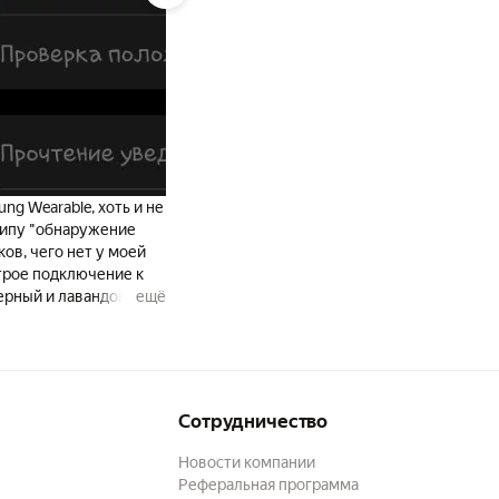
ного звука
g Wearable, хоть и не
типу "обнаружение
ов, чего нет у моей
трое подключение к
анты: белый, черный и лавандовый.
ещё
 настройка только
 тапов/удержания на
наушник в ухе - не
. 3. Нет
нике. О чем это я?
Сотрудничество
ьца, а на другом к
 либо смена режима
Новости компании
количество тапов на
Реферальная программа
как не изменить.