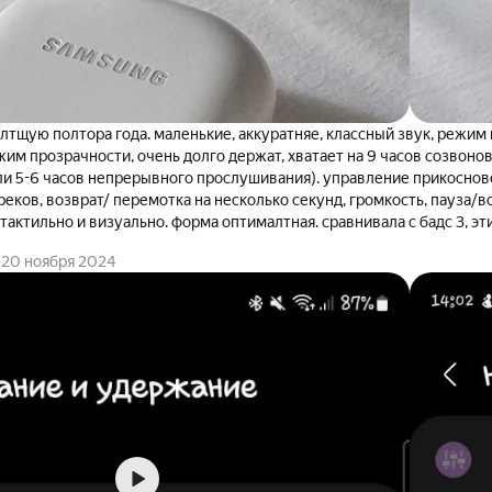
лтщую полтора года. маленькие, аккуратняе, классный звук, режи
жим прозрачности, очень долго держат, хватает на 9 часов созвоно
ли 5-6 часов непрерывного прослушивания). управление прикосно
еков, возврат/ перемотка на несколько секунд, громкость, пауза/в
 тактильно и визуально. форма оптималтная. сравнивала с бадс 3, э
, и формой самих наушников и кейса. функции же - те же. активн
20 ноября 2024
 музыку или книги на очень тихом режиме в очень шумных помещен
 каких-то общественных заведений, в которых большое скопление 
наушники к кейсу очень хорошо, если открыть и перевернуть, да ещ
м их очень легко доставать (модель третьей версии достается хуже).
), то есть можно уронить их в бассейн или сидеть с ними в горячей 
много раз пвдали, все ок. чехол маленький, не выпирает из кармана
глами. в белом варианте - хорошо видно загрязнения чнутри (от а
стить чехол и поддерживать гигиену девайса.
не знаю. иногда контакт одного из наушников (любого) может засали
о заряжаться. нл это справедливо для всех вообще моделей, прос