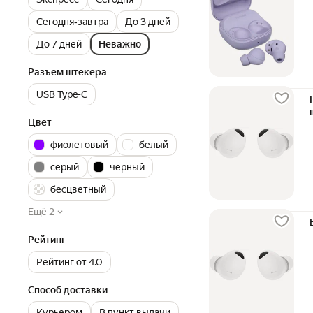
Сегодня‐завтра
До 3 дней
До 7 дней
Неважно
Разъем штекера
USB Type-C
Цвет
фиолетовый
белый
серый
черный
бесцветный
Ещё 2
Рейтинг
Рейтинг от 4.0
Способ доставки
Курьером
В пункт выдачи