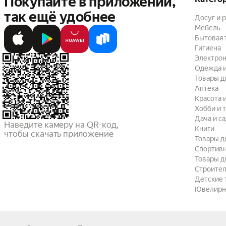
Покупайте в приложении,
так ещё удобнее
Досуг и 
Мебель
Бытовая 
Гигиена
Электрон
Одежда и
Товары д
Аптека
Красота 
Хобби и 
Дача и с
Наведите камеру на QR-код,

Книги
чтобы скачать приложение
Товары д
Спортив
Товары д
Строител
Детские 
Ювелирн