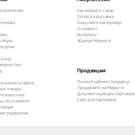
развлечения
Как выбрать товар
Оплата и доставка
техника
Покупайте как юрлицо
О сервисе
ика
Возвраты
 обувь
Журнал Маркета
ля дома
и уход
творчество
Продавцам
ад
Личный кабинет продавца
ля школы и офиса
Продавайте на Маркете
ные товары
Документация для партнёро
ля животных
Сайт для партнёров
ьство и ремонт
товары
ые украшения