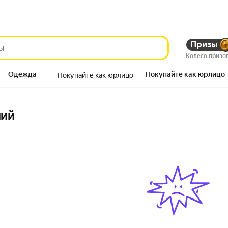
Призы
Колесо призо
Одежда
Покупайте как юрлицо
Покупайте как юрлицо
Продукты
ний