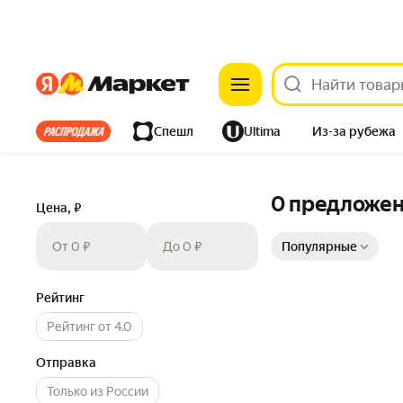
Яндекс
Яндекс
Все хиты
Спешл
Ultima
Из-за рубежа
Дом
Ремонт
Детям
Красота
Электроника
0 предложе
Цена, ₽
Сортировка товаров
От 0 ₽
До 0 ₽
Популярные
Рейтинг
Рейтинг от 4.0
Отправка
Только из России