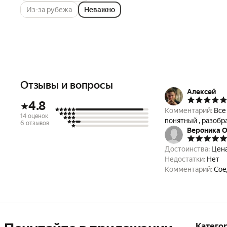
Из-за рубежа
Неважно
Отзывы и вопросы
Алексей
4.8
Комментарий:
Все
14 оценок
понятный , разобр
6 отзывов
Вероника О
Достоинства:
Цена
Недостатки:
Нет
Комментарий:
Сое
Катего